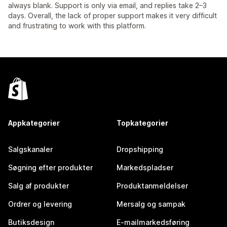
always blank. Support is only via email, and replies take 2–3
days. Overall, the lack of proper support makes it very difficult
and frustrating to work with this platform.
Appkategorier
Topkategorier
Salgskanaler
Dropshipping
Søgning efter produkter
Markedspladser
Salg af produkter
Produktanmeldelser
Ordrer og levering
Mersalg og sampak
Butiksdesign
E-mailmarkedsføring