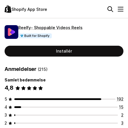
Shopify App Store
Reelfy‑ Shoppable Videos Reels
Built for Shopify
Installér
Anmeldelser
(215)
Samlet bedømmelse
4,8
5
192
4
15
3
2
2
3