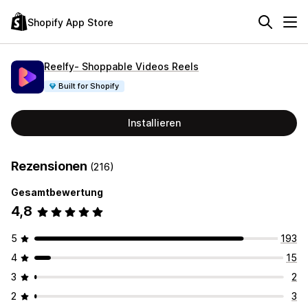
Shopify App Store
Reelfy‑ Shoppable Videos Reels
Built for Shopify
Installieren
Rezensionen
(216)
Gesamtbewertung
4,8
5
193
4
15
3
2
2
3