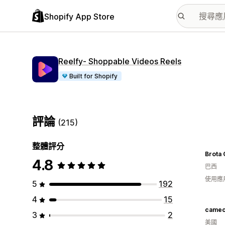
Shopify App Store
Reelfy‑ Shoppable Videos Reels
Built for Shopify
評論
(215)
整體評分
Brota
4.8
巴西
使用應
5
192
4
15
came
3
2
美國