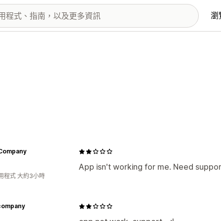
瀏
 Company
App isn't working for me. Need suppor
用程式 大約3小時
company