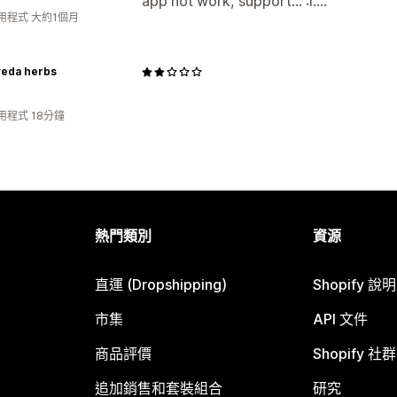
app not work, support... :I....
用程式 大約1個月
veda herbs
用程式 18分鐘
熱門類別
資源
直運 (Dropshipping)
Shopify 說
市集
API 文件
商品評價
Shopify 社群
追加銷售和套裝組合
研究