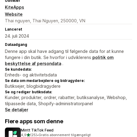
Udvikler
KiteApps
Website
Thai nguyen, Thai Nguyen, 250000, VN
Lanceret
24. juli 2024
Dataadgang
Denne app skal have adgang til følgende data for at kunne
fungere i din butik. Se hvorfor i udviklerens
politik om
beskyttelse af persondata
.
Se kundedata:
Enheds- og aktivitetsdata
Se data om medarbejdere og bidragydere:
Butiksejer, blogbidragydere
Se og rediger butiksdata:
Kunder, produkter, ordrer, rabatter, butiksanalyse, Webshop,
tilpassede data, Shopify-administratorpanel
Se detaljer
Flere apps som denne
Mintt TikTok Feed
ud af 5 stjerner
4,9
(25)
•
Gratis abonnement tilgængeligt
25 anmeldelser i alt