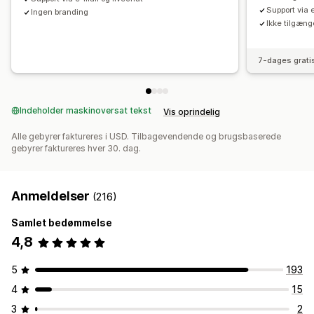
Support via 
Ingen branding
Ikke tilgænge
7-dages grati
Indeholder maskinoversat tekst
Vis oprindelig
Alle gebyrer faktureres i USD. Tilbagevendende og brugsbaserede
gebyrer faktureres hver 30. dag.
Anmeldelser
(216)
Samlet bedømmelse
4,8
5
193
4
15
3
2