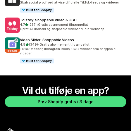
Skab social proof ved at vise officielle TikTok-feeds og -videoer.
Built for Shopify
Tolstoy: Shoppable Video & UGC
ud af 5 stjerner
4,7
(237)
•
Gratis abonnement tilgængeligt
237 anmeldelser i alt
Opret AI-indhold og shoppable videoer til din webshop.
Video Slider: Shoppable Videos
ud af 5 stjerner
4,9
(349)
•
Gratis abonnement tilgængeligt
349 anmeldelser i alt
TikTok-videoer, Instagram Reels, UGC-videoer som shoppable
videoer
Built for Shopify
Vil du tilføje en app?
Prøv Shopify gratis i 3 dage