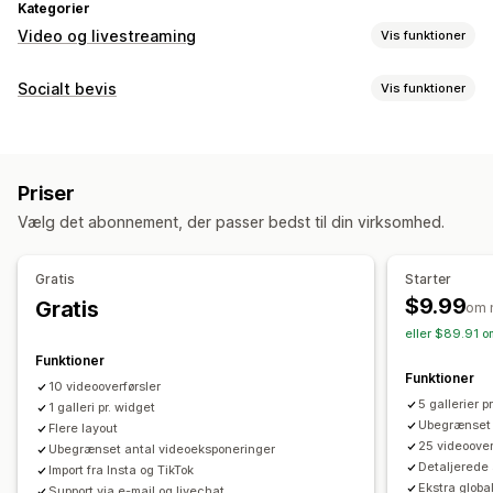
Kategorier
Video og livestreaming
Vis funktioner
Videoadministration
Socialt bevis
Vis funktioner
Videoer med købsmulighed
Afspil automatisk
Indholdstyper
Læg i indkøbskurv
Interaktiv video
Betaling
Brugergenereret indhold
Fotos
Videoer
Reels
Brugergenereret indhold
Analyser
Priser
Visningsindstillinger
Tilpasning
Vælg det abonnement, der passer bedst til din virksomhed.
Produktvisninger
Likede produkter
Flere sprog
Videoimport
Videobaggrund
Lydafspiller
Videowidget
Feeds med købsmulighed
Tilpassede layouts
Pop op-vinduer
Karruseller
Dynamisk på mobil
Gratis
Starter
$9.99
Gratis
Analyser
om 
eller $89.91 o
Engagementssporing
Konverteringssporing
Funktioner
Funktioner
10 videooverførsler
5 gallerier p
1 galleri pr. widget
Ubegrænset 
Flere layout
25 videoover
Ubegrænset antal videoeksponeringer
Detaljerede
Import fra Insta og TikTok
Ekstra global
Support via e-mail og livechat