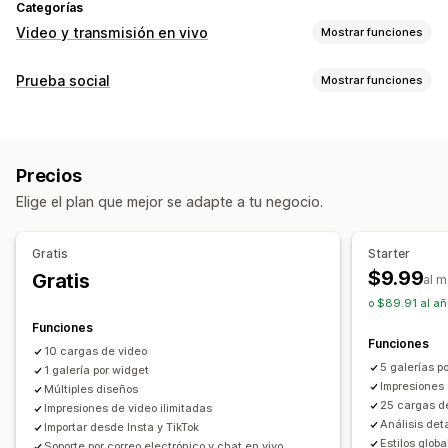
Categorías
Video y transmisión en vivo
Mostrar funciones
Gestión de videos
Prueba social
Mostrar funciones
Videos comprables
Reproducción automática
Tipo de contenido
Agregar al carrito
Video interactivo
Pago
UGC
UGC
Fotos
Videos
Reels
Informes y estadísticas
Precios
Opciones de muestra
Personalización
Elige el plan que mejor se adapte a tu negocio.
Vistas de productos
Productos favoritos
Importar el video
Fondo del video
Reproductor de video
Múltiples idiomas
Feeds comprables
Widget de videos
Ventanas emergentes
Carruseles
Gratis
Starter
Diseños personalizados
Adaptación a dispositivos móviles
$9.99
Gratis
al 
o $89.91 al añ
Informes y estadísticas
Funciones
Seguimiento de interacción
Seguimiento de conversión
Funciones
10 cargas de video
5 galerías p
1 galería por widget
Impresiones 
Múltiples diseños
25 cargas d
Impresiones de video ilimitadas
Análisis det
Importar desde Insta y TikTok
Estilos glob
Soporte por correo electrónico y chat en vivo