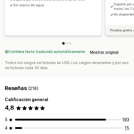
Soporte por 
Sin marca de agua
horas, los 7
No disponibl
Prueba gratis 
Contiene texto traducido automáticamente
Mostrar original
Todos los cargos se facturan en USD. Los cargos recurrentes y por uso
se facturan cada 30 días.
Reseñas
(216)
Calificación general
4,8
5
193
4
15