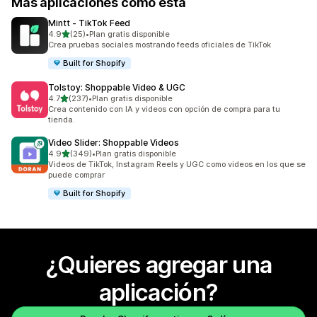
Más aplicaciones como esta
Mintt ‑ TikTok Feed
de 5 estrellas
4.9
(25)
•
Plan gratis disponible
25 reseñas en total
Crea pruebas sociales mostrando feeds oficiales de TikTok
Built for Shopify
Tolstoy: Shoppable Video & UGC
de 5 estrellas
4.7
(237)
•
Plan gratis disponible
237 reseñas en total
Crea contenido con IA y videos con opción de compra para tu
tienda.
Video Slider: Shoppable Videos
de 5 estrellas
4.9
(349)
•
Plan gratis disponible
349 reseñas en total
Videos de TikTok, Instagram Reels y UGC como videos en los que se
puede comprar
Built for Shopify
¿Quieres agregar una
aplicación?