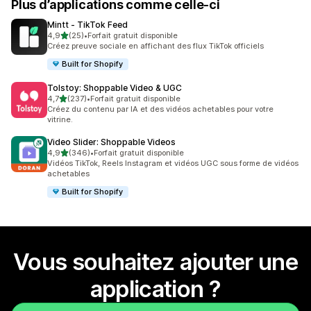
Plus d’applications comme celle-ci
Mintt ‑ TikTok Feed
étoile(s) sur 5
4,9
(25)
•
Forfait gratuit disponible
25 avis au total
Créez preuve sociale en affichant des flux TikTok officiels
Built for Shopify
Tolstoy: Shoppable Video & UGC
étoile(s) sur 5
4,7
(237)
•
Forfait gratuit disponible
237 avis au total
Créez du contenu par IA et des vidéos achetables pour votre
vitrine.
Video Slider: Shoppable Videos
étoile(s) sur 5
4,9
(346)
•
Forfait gratuit disponible
346 avis au total
Vidéos TikTok, Reels Instagram et vidéos UGC sous forme de vidéos
achetables
Built for Shopify
Vous souhaitez ajouter une
application ?