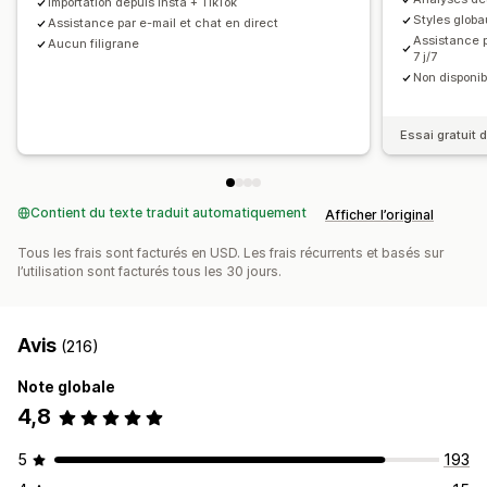
Importation depuis Insta + TikTok
Styles glob
Assistance par e-mail et chat en direct
Assistance p
Aucun filigrane
7 j/7
Non disponib
Essai gratuit d
Contient du texte traduit automatiquement
Afficher l’original
Tous les frais sont facturés en USD. Les frais récurrents et basés sur
l’utilisation sont facturés tous les 30 jours.
Avis
(216)
Note globale
4,8
5
193