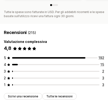
Tutte le spese sono fatturate in USD. Per gli addebiti ricorrenti e le spese
basate sull’utilizzo ricevi una fattura ogni 30 giorni.
Recensioni
(215)
Valutazione complessiva
4,8
5
192
4
15
3
2
2
3
1
3
Scrivi una recensione
Tutte le recensioni