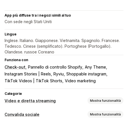
App più diffuse tra i negozi simili al tuo
Con sede negli Stati Uniti
Lingue
Inglese. Italiano. Giapponese. Vietnamita. Spagnolo. Francese.
Tedesco. Cinese (semplificato). Portoghese (Portogallo).
Olandese. russoe Coreano
Funziona con
Check-out
Pannello di controllo Shopify
Any Theme
Instagram Stories | Reels
Ryviu
Shoppable instagram
TikTok Videos | TikTok Shorts
Video marketing
Categorie
Video e diretta streaming
Mostra funzionalità
Gestione dei video
Convalida sociale
Mostra funzionalità
Video con opzioni di acquisto
Riproduzione automatica
Tipi di contenuti