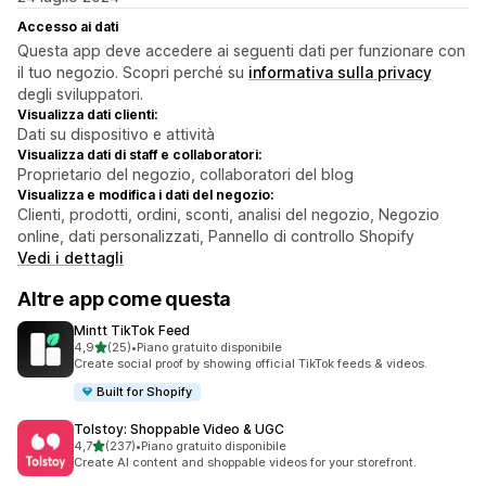
Accesso ai dati
Questa app deve accedere ai seguenti dati per funzionare con
il tuo negozio. Scopri perché su
informativa sulla privacy
degli sviluppatori.
Visualizza dati clienti:
Dati su dispositivo e attività
Visualizza dati di staff e collaboratori:
Proprietario del negozio, collaboratori del blog
Visualizza e modifica i dati del negozio:
Clienti, prodotti, ordini, sconti, analisi del negozio, Negozio
online, dati personalizzati, Pannello di controllo Shopify
Vedi i dettagli
Altre app come questa
Mintt TikTok Feed
stelle su 5
4,9
(25)
•
Piano gratuito disponibile
25 recensioni totali
Create social proof by showing official TikTok feeds & videos.
Built for Shopify
Tolstoy: Shoppable Video & UGC
stelle su 5
4,7
(237)
•
Piano gratuito disponibile
237 recensioni totali
Create AI content and shoppable videos for your storefront.