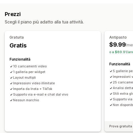
Aggiungi al carrello
Video interattivo
Check-out
UGC
UGC
Foto
Video
Reel
Analisi
Prezzi
Opzioni di visualizzazione
Personalizzazione
Scegli il piano più adatto alla tua attività.
Visualizzazioni dei prodotti
Prodotti con Mi piace
Importazione dei video
Sfondo video
Multilingua
Feed con opzioni di acquisto
Riproduzione dei video
Widget per i video
Pop-up
Gratuita
Antipasto
Layout personalizzati
Caroselli
Adattivo per dispositivi mobili
$9.99
Gratis
/me
o a $89.91/ann
Analisi
Funzionalità
Monitoraggio del coinvolgimento
Funzionalità
10 caricamenti video
Monitoraggio delle conversioni
5 gallerie p
1 galleria per widget
Impressioni v
Layout multipli
25 caricame
Impressioni video illimitate
Analisi dett
Importa da Insta + TikTok
Stili extra gl
Supporto via e-mail e chat dal vivo
Supporto via
Nessun marchio
Non disponib
Prova gratuita 