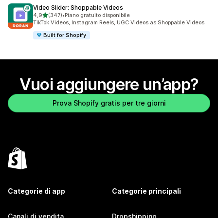
Video Slider: Shoppable Videos
stelle su 5
4,9
(347)
•
Piano gratuito disponibile
347 recensioni totali
TikTok Videos, Instagram Reels, UGC Videos as Shoppable Videos
Built for Shopify
Vuoi aggiungere un’app?
Prova Shopify gratis per tre giorni
Categorie di app
Categorie principali
Canali di vendita
Dropshipping