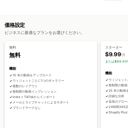
購入可能な動画
自動再生
カートに追加
インタラクティブ動画
コンテンツタイプ
チェックアウト
UGC
分析
UGC
写真
動画
リール
カスタマイズ
価格設定
表示オプション
動画のインポート
動画の背景
動画プレイヤー
ビジネスに最適なプランをお選びください。
商品閲覧回数
お気に入り商品
複数言語
動画ウィジェット
ポップアップ
カルーセル
モバイル対応
商品を購入可能なフィード
カスタムレイアウト
無料
スターター
$9.99
無料
分析
/月
または$89.91
エンゲージメント追跡
コンバージョントラッキング
機能
機能
10 本の動画をアップロード
ウィジェット
ウィジェットごとに1つのギャラリー
無制限の動画
複数のレイアウト
25 本の動
無制限の動画インプレッション
詳細な分析
Insta + TikTokからインポート
追加のグロー
メールとライブチャットによるサポート
24時間36
ブランドマークなし
Shopify 