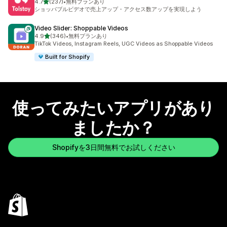
5つ星中
4.7
(237)
•
無料プランあり
合計レビュー数：237件
ショッパブルビデオで売上アップ・アクセス数アップを実現しよう
Video Slider: Shoppable Videos
5つ星中
4.9
(346)
•
無料プランあり
合計レビュー数：346件
TikTok Videos, Instagram Reels, UGC Videos as Shoppable Videos
Built for Shopify
使ってみたいアプリがあり
ましたか？
Shopifyを3日間無料でお試しください