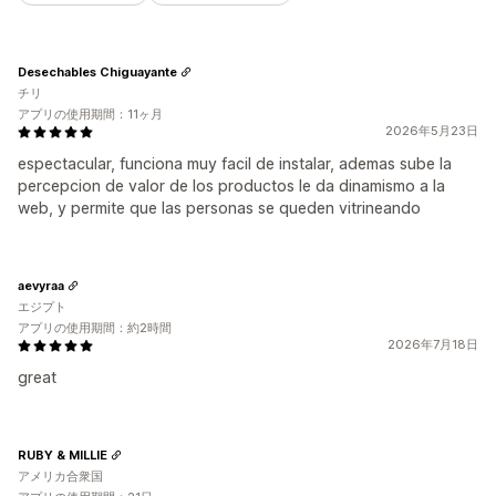
Desechables Chiguayante
チリ
アプリの使用期間：11ヶ月
2026年5月23日
espectacular, funciona muy facil de instalar, ademas sube la
percepcion de valor de los productos le da dinamismo a la
web, y permite que las personas se queden vitrineando
aevyraa
エジプト
アプリの使用期間：約2時間
2026年7月18日
great
RUBY & MILLIE
アメリカ合衆国