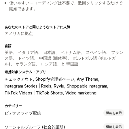
使いやすい – コーディングは不要で、数回クリックするだけで
開始できます。
あなたのストアと同じようなストアに人気
アメリカに拠点
言語
英語、 イタリア語、 日本語、 ベトナム語、 スペイン語、 フラン
ス語、 ドイツ語、 中国語 (簡体字)、 ポルトガル語 (ポルトガ
ル)、 オランダ語、 ロシア語、と 韓国語
連携対象システム・アプリ
チェックアウト
Shopify管理者ページ
Any Theme
Instagram Stories | Reels
Ryviu
Shoppable instagram
TikTok Videos | TikTok Shorts
Video marketing
カテゴリー
ビデオとライブ配信
機能を表示
動画管理
ソーシャルプルーフ (社会的証明)
機能を表示