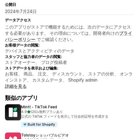
公開日
2024年7月24日
データアクセス
このアプリがストアで機能するためには、次のデータにアクセス
する必要があります。 その理由については、開発者向けの
プライ
バシーポリシー
でご確認ください。
お客様データの閲覧:
デバイスとアクティビティのデータ
スタッフと協力者のデータの閲覧:
ストアオーナー、 ブログ投稿者
ストアデータを表示および編集:
お客様、 商品、 注文、 ディスカウント、 ストアの分析、 オンラ
インストア、 カスタムデータ、 Shopify admin
詳細を見る
類似のアプリ
Mintt ‑ TikTok Feed
5つ星中
4.9
(25)
•
無料プランあり
合計レビュー数：25件
公式の TikTok フィードを表示して社会的証明を作成する
Built for Shopify
Tolstoyショッパブルビデオ