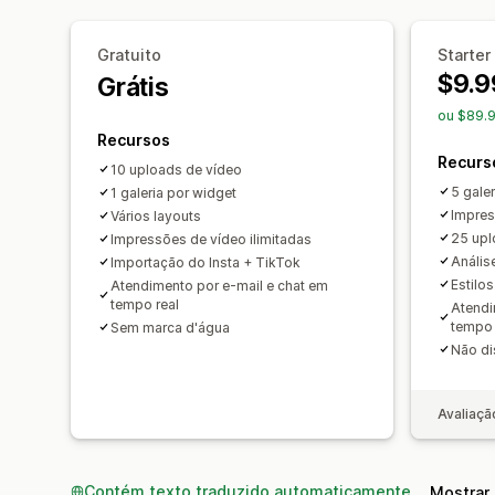
Gratuito
Starter
$9.9
Grátis
ou $89.9
Recursos
Recurs
10 uploads de vídeo
5 gale
1 galeria por widget
Impres
Vários layouts
25 upl
Impressões de vídeo ilimitadas
Anális
Importação do Insta + TikTok
Estilo
Atendimento por e-mail e chat em
tempo real
Atendi
tempo 
Sem marca d'água
Não di
Avaliaçã
Contém texto traduzido automaticamente
Mostrar 