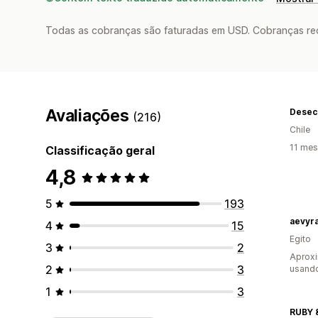
Todas as cobranças são faturadas em USD. Cobranças reco
Avaliações
(216)
Chile
11 mes
Classificação geral
4,8
5
193
aevyr
4
15
Egito
3
2
Aprox
2
3
usand
1
3
RUBY 