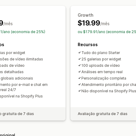
Análises
Acompanhamento de engajamento
A
Growth
9
$19.99
/mês
/mês
1/ano (economia de 25%)
ou $179.91/ano (economia de 2
os
Recursos
rias por widget
Tudo do plano Starter
sões de vídeo ilimitadas
25 galerias por widget
oads de vídeo
100 uploads de vídeo
es detalhadas
Análises em tempo real
s globais adicionais
Personalização completa
mento por e-mail e chat em
Atendimento prioritário por cha
real 24/7
Não disponível na Shopify Plu
sponível na Shopify Plus
o gratuita de 7 dias
Avaliação gratuita de 7 dias
original