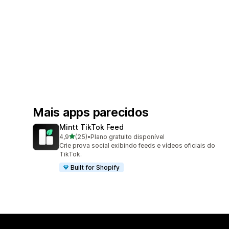
Mais apps parecidos
Mintt TikTok Feed
de 5 estrelas
4,9
(25)
•
Plano gratuito disponível
25 avaliações ao todo
Crie prova social exibindo feeds e vídeos oficiais do
TikTok.
Built for Shopify