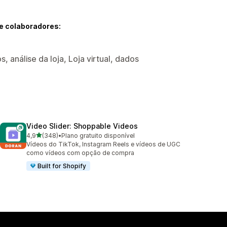
e colaboradores:
, análise da loja, Loja virtual, dados
Video Slider: Shoppable Videos
de 5 estrelas
4,9
(348)
•
Plano gratuito disponível
348 avaliações ao todo
Vídeos do TikTok, Instagram Reels e vídeos de UGC
como vídeos com opção de compra
Built for Shopify