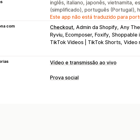
as
inglês, italiano, japonês, vietnamita, 
(simplificado), português (Portugal),
Este app não está traduzido para port
ona com
Checkout
Admin da Shopify
Any Th
Ryviu, Ecomposer, Foxify
Shoppable 
TikTok Videos | TikTok Shorts
Video 
orias
Vídeo e transmissão ao vivo
Gestão de vídeos
Prova social
Vídeos com opção de compra
Repro
Tipos de conteúdo
Adicionar ao carrinho
Vídeo interativ
UGC
Fotos
Vídeos
Reels
Personalização
Opções de exibição
Importação de vídeo
Plano de fundo
Visualizações de produto
Produtos f
Widget de vídeo
Pop-ups
Carrosséi
Feeds com opção de compra
Layout
Responsividade para dispositivos mó