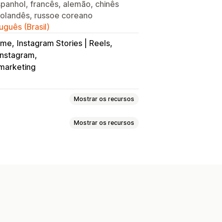
espanhol, francês, alemão, chinês
 holandês, russoe coreano
uguês (Brasil)
eme
Instagram Stories | Reels
instagram
marketing
Mostrar os recursos
Mostrar os recursos
dução automática
o
Checkout
UGC
Análises
 dos vídeos
Reprodutor de vídeo
avoritos
Em vários idiomas
s
s automáticos
veis