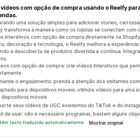
 vídeos com opção de compra usando o Reelfy para 
endas.
rando uma solução simples para adicionar stories, carrossé
y transforma a maneira como os lojistas se conectam com os
s interativos com opção de compra diretamente na Shopify.
a, decoração e tecnologia, o Reelfy melhora a experiência
ndo a descoberta de produtos divertida e contínua. Integr
os.
deos com opção de compra: crie vídeos interativos que pe
retamente
ente o engajamento: prenda a atenção dos visitantes com 
ptado para dispositivos móveis: otimize vídeos para uma ex
dispositivos móveis
porte seus vídeos de UGC existentes do TikTok e do Insta
il de usar: não é necessário programar, bastam alguns cliq
tém texto traduzido automaticamente
Mostrar original