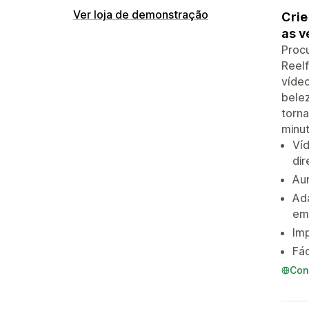
Ver loja de demonstração
Crie
as v
Procu
Reelf
vídeo
belez
torna
minut
Ví
di
Aum
Ada
em 
Im
Fác
Con