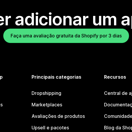
r adicionar um 
Faça uma avaliação gratuita da Shopify por 3 dias
p
Principais categorias
Recursos
Dropshipping
Central de a
os
Marketplaces
Documentaç
Avaliações de produtos
Comunidade
Upsell e pacotes
Blog da Sho