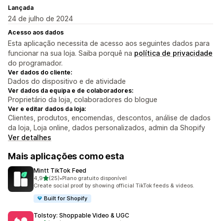
Lançada
24 de julho de 2024
Acesso aos dados
Esta aplicação necessita de acesso aos seguintes dados para
funcionar na sua loja. Saiba porquê na
política de privacidade
do programador.
Ver dados do cliente:
Dados do dispositivo e de atividade
Ver dados da equipa e de colaboradores:
Proprietário da loja, colaboradores do blogue
Ver e editar dados da loja:
Clientes, produtos, encomendas, descontos, análise de dados
da loja, Loja online, dados personalizados, admin da Shopify
Ver detalhes
Mais aplicações como esta
Mintt TikTok Feed
de 5 estrelas
4,9
(25)
•
Plano gratuito disponível
25 total de avaliações
Create social proof by showing official TikTok feeds & videos.
Built for Shopify
Tolstoy: Shoppable Video & UGC