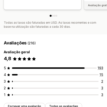
Avaliação grat
Todas as taxas são faturadas em USD. As taxas recorrentes e com
base na utilização são faturadas a cada 30 dias.
Avaliações
(216)
Avaliação geral
4,8
5
193
4
15
3
2
2
3
1
3
Escrever uma avaliação
Todas as avaliações