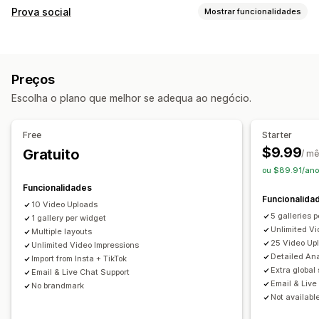
Gestão de vídeo
Prova social
Mostrar funcionalidades
Vídeos com publicações de venda
Tipos de conteúdo
Reprodução automática
Adicionar ao carrinho
UGC
Fotos
Vídeos
Reels
Vídeo interativo
Finalização da compra
UGC
Preços
Análise de dados
Opções de apresentação
Escolha o plano que melhor se adequa ao negócio.
Visualizações de produtos
Produtos favoritos
Personalização
Multilingue
Feeds com publicações de venda
Importação de vídeo
Fundo de vídeo
Leitor de vídeo
Free
Starter
Esquemas personalizados
Widget de vídeo
Pop-ups
Carrosséis
Reatividade móvel
$9.99
Gratuito
/ m
ou $89.91/ano
Análise de dados
Funcionalidades
Rastreio do envolvimento
Rastreio de conversões
Funcionalida
10 Video Uploads
5 galleries 
1 gallery per widget
Unlimited Vi
Multiple layouts
25 Video Up
Unlimited Video Impressions
Detailed Ana
Import from Insta + TikTok
Extra global 
Email & Live Chat Support
Email & Live
No brandmark
Not available