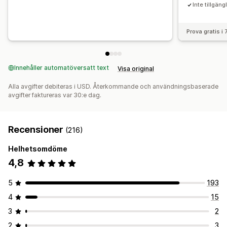
Inte tillgäng
Prova gratis i
Innehåller automatöversatt text
Visa original
Alla avgifter debiteras i USD. Återkommande och användningsbaserade
avgifter faktureras var 30:e dag.
Recensioner
(216)
Helhetsomdöme
4,8
5
193
4
15
3
2
2
3