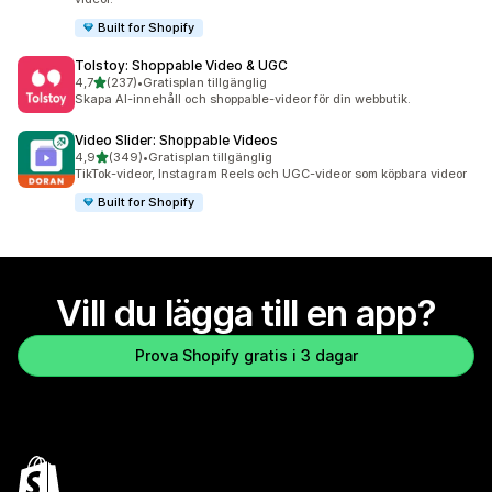
Built for Shopify
Tolstoy: Shoppable Video & UGC
av 5 stjärnor
4,7
(237)
•
Gratisplan tillgänglig
237 recensioner totalt
Skapa AI-innehåll och shoppable-videor för din webbutik.
Video Slider: Shoppable Videos
av 5 stjärnor
4,9
(349)
•
Gratisplan tillgänglig
349 recensioner totalt
TikTok-videor, Instagram Reels och UGC-videor som köpbara videor
Built for Shopify
Vill du lägga till en app?
Prova Shopify gratis i 3 dagar