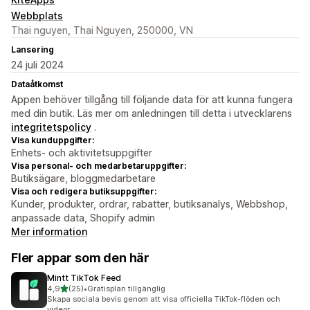
Webbplats
Thai nguyen, Thai Nguyen, 250000, VN
Lansering
24 juli 2024
Dataåtkomst
Appen behöver tillgång till följande data för att kunna fungera
med din butik. Läs mer om anledningen till detta i utvecklarens
integritetspolicy
.
Visa kunduppgifter:
Enhets- och aktivitetsuppgifter
Visa personal- och medarbetaruppgifter:
Butiksägare, bloggmedarbetare
Visa och redigera butiksuppgifter:
Kunder, produkter, ordrar, rabatter, butiksanalys, Webbshop,
anpassade data, Shopify admin
Mer information
Fler appar som den här
Mintt TikTok Feed
av 5 stjärnor
4,9
(25)
•
Gratisplan tillgänglig
25 recensioner totalt
Skapa sociala bevis genom att visa officiella TikTok-flöden och
videor.