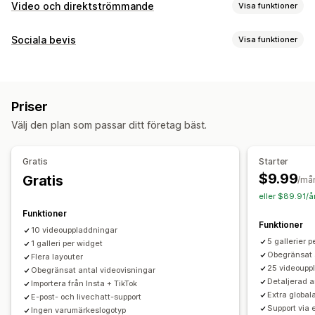
Video och direktströmmande
Visa funktioner
Videohantering
Sociala bevis
Visa funktioner
Köpbara videor
Automatisk uppspelning
Innehållstyper
Lägg i varukorgen
Interaktiv video
Kassa
UGC
UGC
Foton
Videor
Videoklipp
Analysverktyg
Priser
Visningsalternativ
Anpassning
Välj den plan som passar ditt företag bäst.
Produktvisningar
Gillade produkter
Flera språk
Videoimport
Videobakgrund
Videospelare
Videowidget
Köpbara flöden
Anpassade layouter
Popup-fönster
Karuseller
Mobilanpassning
Gratis
Starter
$9.99
Gratis
Analysverktyg
/må
eller $89.91/å
Spårning av engagemang
Konverteringsspårning
Funktioner
Funktioner
10 videouppladdningar
5 gallerier 
1 galleri per widget
Obegränsat 
Flera layouter
25 videoupp
Obegränsat antal videovisningar
Detaljerad 
Importera från Insta + TikTok
Extra globala
E-post- och livechatt-support
Support via 
Ingen varumärkeslogotyp