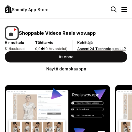
Shopify App Store
Shoppable Videos Reels wov.app
Hinnoittelu
Tähtiarvio
Kehittäjä
$1/kuukausi
0,0
(0 Arvostelut)
Ascent24 Technologies LLP
Asenna
Näytä demokauppa