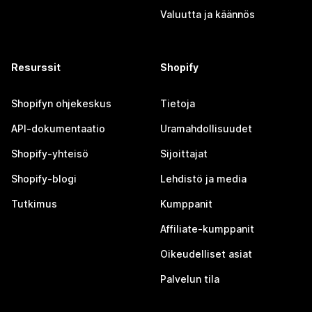
Valuutta ja käännös
Resurssit
Shopify
Shopifyn ohjekeskus
Tietoja
API-dokumentaatio
Uramahdollisuudet
Shopify-yhteisö
Sijoittajat
Shopify-blogi
Lehdistö ja media
Tutkimus
Kumppanit
Affiliate-kumppanit
Oikeudelliset asiat
Palvelun tila