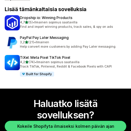
Lisää tämänkaltaisia sovelluksia
Dropship io: Winning Products
/ 5 tähteä
4,7
(5)
•
Ilmainen sopimus saatavilla
5 arvostelua yhteensä
Find and import winning products, track sales, & spy on ads
PayPal Pay Later Messaging
/ 5 tähteä
3,2
(21)
•
Ilmainen
21 arvostelua yhteensä
Help convert more customers by adding Pay Later messaging.
TiXel: Meta Pixel TikTok Pixel
/ 5 tähteä
4,2
(74)
•
Ilmainen sopimus saatavilla
74 arvostelua yhteensä
Track TikTok, Pinterest, Reddit & Facebook Pixels with CAPI
Built for Shopify
Haluatko lisätä
sovelluksen?
Kokeile Shopifyta ilmaiseksi kolmen päivän ajan