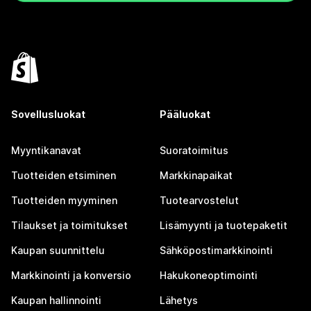
Sovellusluokat
Pääluokat
Myyntikanavat
Suoratoimitus
Tuotteiden etsiminen
Markkinapaikat
Tuotteiden myyminen
Tuotearvostelut
Tilaukset ja toimitukset
Lisämyynti ja tuotepaketit
Kaupan suunnittelu
Sähköpostimarkkinointi
Markkinointi ja konversio
Hakukoneoptimointi
Kaupan hallinnointi
Lähetys