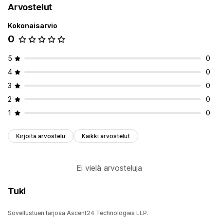
Arvostelut
Kokonaisarvio
0
5
0
4
0
3
0
2
0
1
0
Kirjoita arvostelu
Kaikki arvostelut
Ei vielä arvosteluja
Tuki
Sovellustuen tarjoaa Ascent24 Technologies LLP.