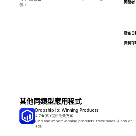
開發者
供。
發布日
資料存
其他同類型應用程式
Dropship io: Winning Products
滿分 5 顆星
4.7
(5)
•
提供免費方案
共有 5 則評價
Find and import winning products, track sales, & spy on
ads