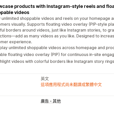
case products with Instagram-style reels and floa
pable videos
 unlimited shoppable videos and reels on your homepage 
mers visually. Supports floating video overlay (PIP-style pl
ful borders around videos, just like Instagram stories, to gr
ictions—add as many videos as you like. Designed to incre
omer experience.
splay unlimited shoppable videos across homepage and pro
ble floating video overlay (PIP) for continuous in-site eng
hlight videos with colorful borders like Instagram story ring
英文
這項應用程式尚未翻譯成繁體中文
廣告 - 其他