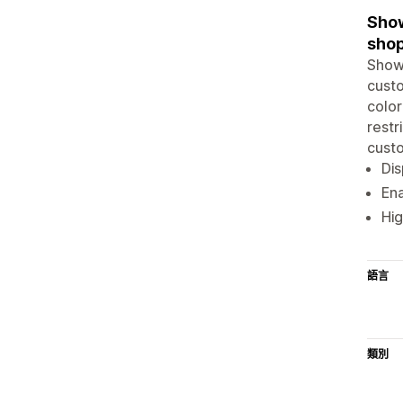
Show
shop
Show
custo
color
restr
cust
Di
Ena
Hig
語言
類別