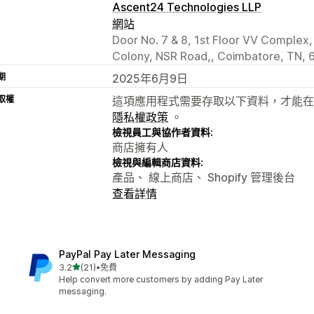
Ascent24 Technologies LLP
網站
Door No. 7 & 8, 1st Floor VV Complex
Colony, NSR Road,, Coimbatore, TN, 
期
2025年6月9日
取權
這項應用程式需要存取以下資料，才能在
隱私權政策
。
檢視員工與協作者資料:
商店擁有人
檢視與編輯商店資料:
產品、 線上商店、 Shopify 管理後台
查看詳情
PayPal Pay Later Messaging
滿分 5 顆星
3.2
(21)
•
免費
共有 21 則評價
Help convert more customers by adding Pay Later
messaging.