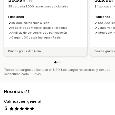
$9.99
$29.99
al mes
al
Videos incrustados
Ventanas emergentes
Carruseles
$5 por cada 1.000 impresiones adicionales
$4 por cada 1
Adaptación a dispositivos móviles
Funciones
Funciones
30.000 impresiones al mes
100.000 imp
Posiciones de vídeo shoppable ilimitadas
Venda varios
Análisis de conversiones y participación
Integración 
Cargar UGC desde Instagram Reels
Prueba gratis de 14 día
Prueba gratis 
Todos los cargos se facturan en USD. Los cargos recurrentes y por uso
se facturan cada 30 días.
Reseñas
(31)
Calificación general
5