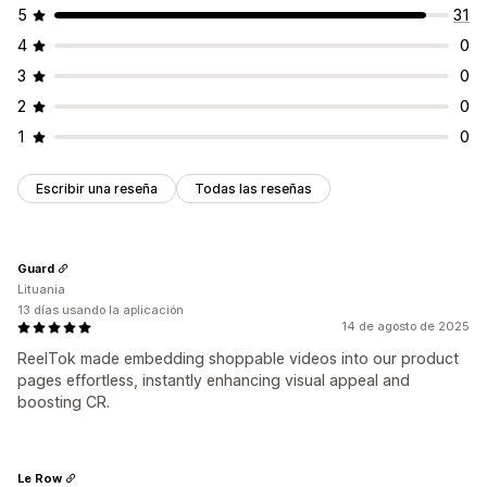
5
31
4
0
3
0
2
0
1
0
Escribir una reseña
Todas las reseñas
Guard
Lituania
13 días usando la aplicación
14 de agosto de 2025
ReelTok made embedding shoppable videos into our product
pages effortless, instantly enhancing visual appeal and
boosting CR.
Le Row