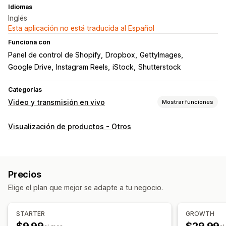
Idiomas
Inglés
Esta aplicación no está traducida al Español
Funciona con
Panel de control de Shopify
Dropbox
GettyImages
Google Drive
Instagram Reels
iStock
Shutterstock
Categorías
Video y transmisión en vivo
Mostrar funciones
Gestión de videos
Visualización de productos - Otros
Videos comprables
Ventas en vivo
Reproducción automática
Agregar al carrito
Video interactivo
Pago
UGC
Compartir en redes sociales
Precios
Informes y estadísticas
Elige el plan que mejor se adapte a tu negocio.
Personalización
Plantillas de videos
Importar el video
Fondo del video
STARTER
GROWTH
Reproductor de video
Widget de videos