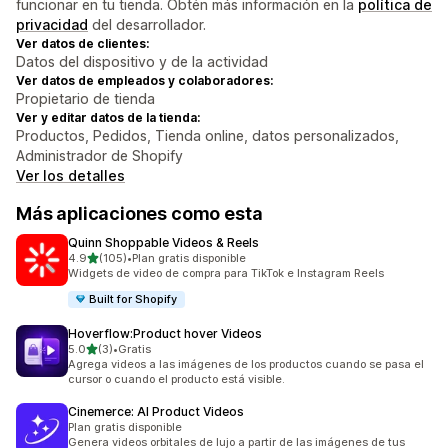
funcionar en tu tienda. Obtén más información en la
política de
privacidad
del desarrollador.
Ver datos de clientes:
Datos del dispositivo y de la actividad
Ver datos de empleados y colaboradores:
Propietario de tienda
Ver y editar datos de la tienda:
Productos, Pedidos, Tienda online, datos personalizados,
Administrador de Shopify
Ver los detalles
Más aplicaciones como esta
Quinn Shoppable Videos & Reels
de 5 estrellas
4.9
(105)
•
Plan gratis disponible
105 reseñas en total
Widgets de video de compra para TikTok e Instagram Reels
Built for Shopify
Hoverflow:Product hover Videos
de 5 estrellas
5.0
(3)
•
Gratis
3 reseñas en total
Agrega videos a las imágenes de los productos cuando se pasa el
cursor o cuando el producto está visible.
Cinemerce: AI Product Videos
Plan gratis disponible
Genera videos orbitales de lujo a partir de las imágenes de tus