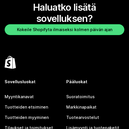
Haluatko lisätä
sovelluksen?
Kokeile Shopifyta ilmaiseksi kolmen päivän ajan
Sovellusluokat
Pääluokat
Myyntikanavat
Suoratoimitus
Tuotteiden etsiminen
Markkinapaikat
Tuotteiden myyminen
Tuotearvostelut
Tilaukset ja toimitukset
Lisämyynti ja tuotepaketit