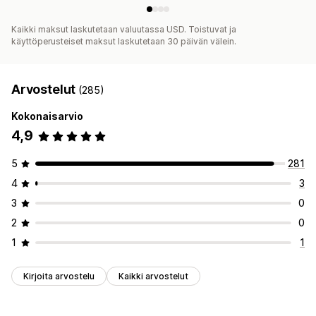
Kaikki maksut laskutetaan valuutassa USD. Toistuvat ja
käyttöperusteiset maksut laskutetaan 30 päivän välein.
Arvostelut
(285)
Kokonaisarvio
4,9
5
281
4
3
3
0
2
0
1
1
Kirjoita arvostelu
Kaikki arvostelut