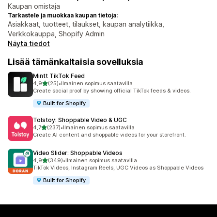
Kaupan omistaja
Tarkastele ja muokkaa kaupan tietoja:
Asiakkaat, tuotteet, tilaukset, kaupan analytiikka,
Verkkokauppa, Shopify Admin
Näytä tiedot
Lisää tämänkaltaisia sovelluksia
Mintt TikTok Feed
/ 5 tähteä
4,9
(25)
•
Ilmainen sopimus saatavilla
25 arvostelua yhteensä
Create social proof by showing official TikTok feeds & videos.
Built for Shopify
Tolstoy: Shoppable Video & UGC
/ 5 tähteä
4,7
(237)
•
Ilmainen sopimus saatavilla
237 arvostelua yhteensä
Create AI content and shoppable videos for your storefront.
Video Slider: Shoppable Videos
/ 5 tähteä
4,9
(349)
•
Ilmainen sopimus saatavilla
349 arvostelua yhteensä
TikTok Videos, Instagram Reels, UGC Videos as Shoppable Videos
Built for Shopify