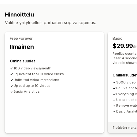
Lisää ostoskoriin
Interaktiivinen video
Kassa
UGC
UGC
Kuvat
Videot
Kelat
Aihetunnisteet
Arvostelut
Some-jakaminen
Monikanavainen
Analytiikka
Ilmoitukset
Hinnoittelu
Näyttövaihtoehdot
Mukautukset
Valitse yrityksellesi parhaiten sopiva sopimus.
Tuotteen katselukerrat
Myyntien määrä
Videon editointi
Videomallit
Videon tuonti
Videotausta
Viimeaikaiset ostokset
Monikielisyys
Videosoitin
Mukautettu URL
Video-pienohjelma
Free Forever
Basic
Ostoa tarjoavat syötteet
Mukautetut pohjat
Sulautetut videot
Ponnahdusilmoitukset
Karusellit
$29.99
Ilmainen
/k
Sosiaalisen median linkit
Mobiiliresponsiivisuus
ReelUp counts 
least 4 second
Ominaisuudet
Analytiikka
video is shown
100 video views/month
Sitoutumisen seuranta
Konversioseuranta
Equivalent to 500 video clicks
Ominaisuude
Unlimited video impressions
3000 video 
Upload up to 10 videos
Equivalent t
Basic Analytics
Everything i
Upload up to
Remove wat
Basic Analy
7 päivän maks