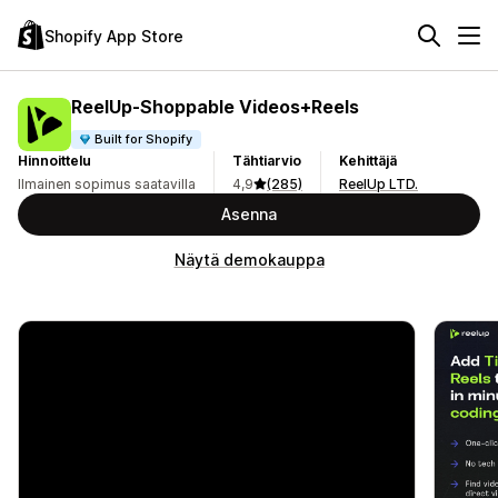
Shopify App Store
ReelUp‑Shoppable Videos+Reels
Built for Shopify
Hinnoittelu
Tähtiarvio
Kehittäjä
Ilmainen sopimus saatavilla
4,9
(285)
ReelUp LTD.
Asenna
Näytä demokauppa