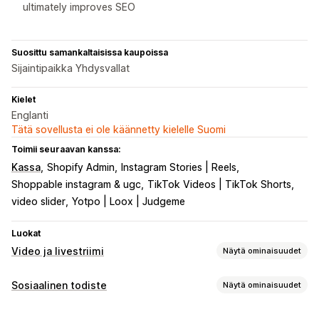
ultimately improves SEO
Suosittu samankaltaisissa kaupoissa
Sijaintipaikka Yhdysvallat
Kielet
Englanti
Tätä sovellusta ei ole käännetty kielelle Suomi
Toimii seuraavan kanssa:
Kassa
Shopify Admin
Instagram Stories | Reels
Shoppable instagram & ugc
TikTok Videos | TikTok Shorts
video slider
Yotpo | Loox | Judgeme
Luokat
Video ja livestriimi
Näytä ominaisuudet
Videoiden hallinnointi
Sosiaalinen todiste
Näytä ominaisuudet
Ostoa tarjoavat videot
Livemyynti
Automaattinen toisto
Sisältötyypit