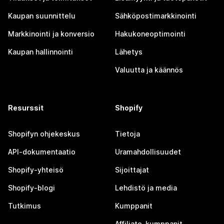
Kaupan suunnittelu
Sähköpostimarkkinointi
Markkinointi ja konversio
Hakukoneoptimointi
Kaupan hallinnointi
Lähetys
Valuutta ja käännös
Resurssit
Shopify
Shopifyn ohjekeskus
Tietoja
API-dokumentaatio
Uramahdollisuudet
Shopify-yhteisö
Sijoittajat
Shopify-blogi
Lehdistö ja media
Tutkimus
Kumppanit
Affiliate-kumppanit