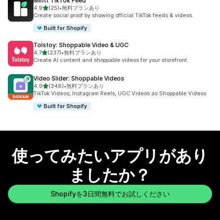
Mintt TikTok Feed
5つ星中
4.9
(25)
•
無料プランあり
合計レビュー数：25件
Create social proof by showing official TikTok feeds & videos.
Built for Shopify
Tolstoy: Shoppable Video & UGC
5つ星中
4.7
(237)
•
無料プランあり
合計レビュー数：237件
Create AI content and shoppable videos for your storefront.
Video Slider: Shoppable Videos
5つ星中
4.9
(348)
•
無料プランあり
合計レビュー数：348件
TikTok Videos, Instagram Reels, UGC Videos as Shoppable Videos
Built for Shopify
使ってみたいアプリがあり
ましたか？
Shopifyを3日間無料でお試しください