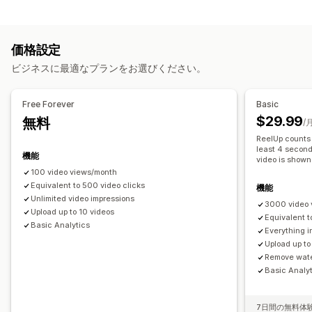
コンテンツタイプ
インタラクティブ動画
チェックアウト
UGC
UGC
写真
動画
リール
ハッシュタグ
レビュー
ソーシャルメディアでの共有
マルチチャネル
分析
通知
価格設定
表示オプション
カスタマイズ
ビジネスに最適なプランをお選びください。
商品閲覧回数
販売件数
最近の購入数
複数言語
動画編集
動画テンプレート
動画のインポート
動画の背景
商品を購入可能なフィード
カスタムレイアウト
SNSリンク
動画プレイヤー
カスタムURL
動画ウィジェット
Free Forever
Basic
埋め込み式動画
ポップアップ
カルーセル
モバイル対応
$29.99
無料
分析
/
ReelUp counts 
エンゲージメント追跡
コンバージョントラッキング
least 4 second
機能
video is shown
100 video views/month
Equivalent to 500 video clicks
機能
Unlimited video impressions
3000 video 
Upload up to 10 videos
Equivalent t
Basic Analytics
Everything i
Upload up to
Remove wat
Basic Analy
7日間の無料体