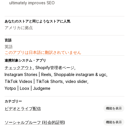
ultimately improves SEO
あなたのストアと同じようなストアに人気
アメリカに拠点
言語
英語
このアプリは日本語に翻訳されていません
連携対象システム・アプリ
チェックアウト
Shopify管理者ページ
Instagram Stories | Reels
Shoppable instagram & ugc
TikTok Videos | TikTok Shorts
video slider
Yotpo | Loox | Judgeme
カテゴリー
ビデオとライブ配信
機能を表示
動画管理
ソーシャルプルーフ (社会的証明)
機能を表示
購入可能な動画
ライブ販売
自動再生
カートに追加