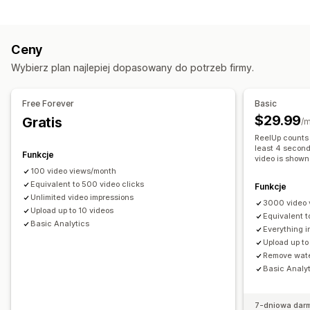
Typy zawartości
Sprzedaż na żywo
Automatyczne odtwarzanie
UGC
Zdjęcia
Filmy
Rolki
Hasztagi
Recenzje
Dodaj do koszyka
Filmy interaktywne
Realizacja zakupu
Ceny
UGC
Udostępnianie w mediach społecznościowych
Opcje wyświetlania
Wybierz plan najlepiej dopasowany do potrzeb firmy.
Wiele kanałów
Analizy
Powiadomienia
Wyświetlenia produktu
Liczba sprzedaży
Ostatnie zakupy
Wielojęzyczne
Dostosowanie
Free Forever
Basic
Pliki produktowe z produktami dostępnymi do zakupu
Edycja filmów
Szablony filmów
Import filmów
Film w tle
$29.99
Gratis
/m
Układy niestandardowe
Odtwarzacz wideo
Niestandardowy URL
Widżet filmów
ReelUp counts 
Linki w mediach społecznościowych
least 4 second
Osadzone filmy
Wyskakujące okienka
Karuzele
Funkcje
video is shown
Responsywność na urządzeniach mobilnych
100 video views/month
Analizy
Equivalent to 500 video clicks
Funkcje
Śledzenie zaangażowania
Śledzenie konwersji
Unlimited video impressions
3000 video 
Upload up to 10 videos
Equivalent t
Basic Analytics
Everything i
Upload up to
Remove wat
Basic Analy
7-dniowa dar