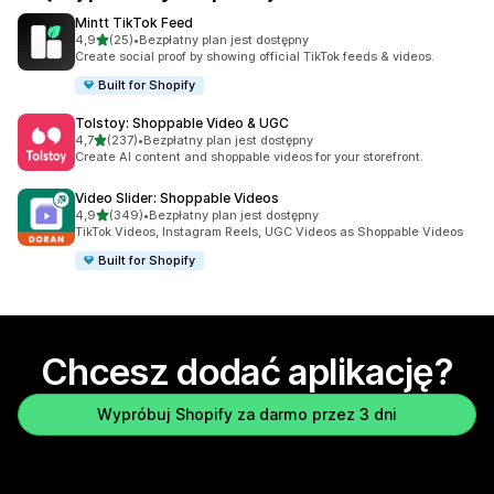
Mintt TikTok Feed
na 5 gwiazdek
4,9
(25)
•
Bezpłatny plan jest dostępny
Łączna liczba recenzji: 25
Create social proof by showing official TikTok feeds & videos.
Built for Shopify
Tolstoy: Shoppable Video & UGC
na 5 gwiazdek
4,7
(237)
•
Bezpłatny plan jest dostępny
Łączna liczba recenzji: 237
Create AI content and shoppable videos for your storefront.
Video Slider: Shoppable Videos
na 5 gwiazdek
4,9
(349)
•
Bezpłatny plan jest dostępny
Łączna liczba recenzji: 349
TikTok Videos, Instagram Reels, UGC Videos as Shoppable Videos
Built for Shopify
Chcesz dodać aplikację?
Wypróbuj Shopify za darmo przez 3 dni