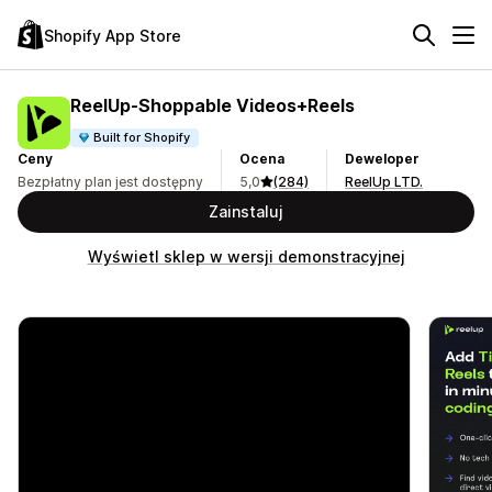
Shopify App Store
ReelUp‑Shoppable Videos+Reels
Built for Shopify
Ceny
Ocena
Deweloper
Bezpłatny plan jest dostępny
5,0
(284)
ReelUp LTD.
Zainstaluj
Wyświetl sklep w wersji demonstracyjnej