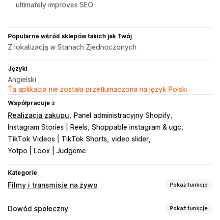
ultimately improves SEO
Popularne wśród sklepów takich jak Twój
Z lokalizacją w Stanach Zjednoczonych
Języki
Angielski
Ta aplikacja nie została przetłumaczona na język Polski
Współpracuje z
Realizacja zakupu
Panel administracyjny Shopify
Instagram Stories | Reels
Shoppable instagram & ugc
TikTok Videos | TikTok Shorts
video slider
Yotpo | Loox | Judgeme
Kategorie
Filmy i transmisje na żywo
Pokaż funkcje
Zarządzanie filmami
Dowód społeczny
Pokaż funkcje
Filmy z produktami dostępnymi do zakupu