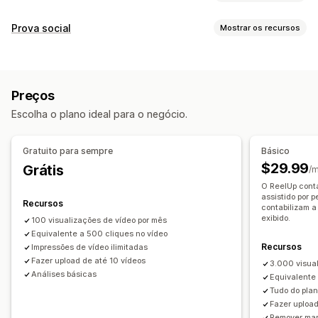
Gestão de vídeos
Prova social
Mostrar os recursos
Vídeos com opção de compra
Vendas ao vivo
Tipos de conteúdo
Reprodução automática
Adicionar ao carrinho
UGC
Fotos
Vídeos
Reels
Hashtags
Avaliações
Vídeo interativo
Checkout
UGC
Preços
Compartilhamento em redes sociais
Multicanal
Análises
Opções de exibição
Escolha o plano ideal para o negócio.
Notificações
Visualizações de produto
Contagem de vendas
Compras recentes
Em vários idiomas
Personalização
Gratuito para sempre
Básico
Feeds com opção de compra
Layouts automáticos
Edição de vídeo
Modelos de vídeo
Importação de vídeo
$29.99
Grátis
/
Links de redes sociais
Plano de fundo dos vídeos
Reprodutor de vídeo
O ReelUp conta
assistido por 
URL personalizado
Widget de vídeo
Vídeos incorporados
Recursos
Análises
contabilizam a
Pop-ups
Carrosséis
exibido.
100 visualizações de vídeo por mês
Acompanhamento de engajamento
Equivalente a 500 cliques no vídeo
Responsividade para dispositivos móveis
Acompanhamento de conversões
Recursos
Impressões de vídeo ilimitadas
Fazer upload de até 10 vídeos
3.000 visua
Análises básicas
Equivalente
Tudo do plan
Fazer uploa
Remover ma