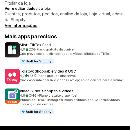
Titular da loja
Ver e editar dados da loja:
Clientes, produtos, pedidos, análise da loja, Loja virtual, admin
da Shopify
Ver informações
Mais apps parecidos
Mintt TikTok Feed
de 5 estrelas
4,9
(25)
•
Plano gratuito disponível
25 avaliações ao todo
Crie prova social exibindo feeds e vídeos oficiais do TikTok.
Built for Shopify
Tolstoy: Shoppable Video & UGC
de 5 estrelas
4,7
(237)
•
Plano gratuito disponível
237 avaliações ao todo
Crie conteúdo com IA e vídeos com opção de compra para a vitrine.
Video Slider: Shoppable Videos
de 5 estrelas
4,9
(346)
•
Plano gratuito disponível
346 avaliações ao todo
Vídeos do TikTok, Instagram Reels e vídeos de UGC como vídeos
com opção de compra
Built for Shopify