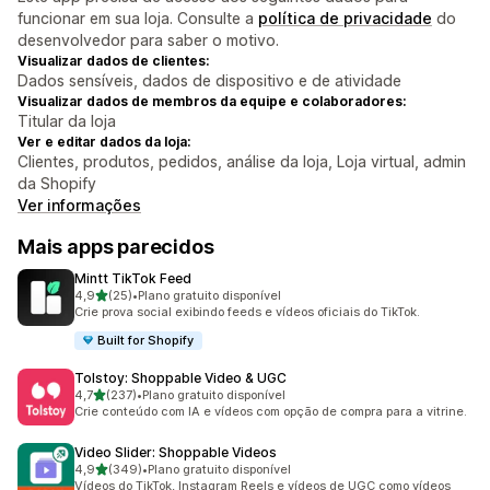
funcionar em sua loja. Consulte a
política de privacidade
do
desenvolvedor para saber o motivo.
Visualizar dados de clientes:
Dados sensíveis, dados de dispositivo e de atividade
Visualizar dados de membros da equipe e colaboradores:
Titular da loja
Ver e editar dados da loja:
Clientes, produtos, pedidos, análise da loja, Loja virtual, admin
da Shopify
Ver informações
Mais apps parecidos
Mintt TikTok Feed
de 5 estrelas
4,9
(25)
•
Plano gratuito disponível
25 avaliações ao todo
Crie prova social exibindo feeds e vídeos oficiais do TikTok.
Built for Shopify
Tolstoy: Shoppable Video & UGC
de 5 estrelas
4,7
(237)
•
Plano gratuito disponível
237 avaliações ao todo
Crie conteúdo com IA e vídeos com opção de compra para a vitrine.
Video Slider: Shoppable Videos
de 5 estrelas
4,9
(349)
•
Plano gratuito disponível
349 avaliações ao todo
Vídeos do TikTok, Instagram Reels e vídeos de UGC como vídeos