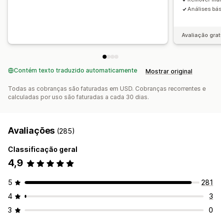
Análises bá
Avaliação grat
Contém texto traduzido automaticamente
Mostrar original
Todas as cobranças são faturadas em USD. Cobranças recorrentes e
calculadas por uso são faturadas a cada 30 dias.
Avaliações
(285)
Classificação geral
4,9
5
281
4
3
3
0