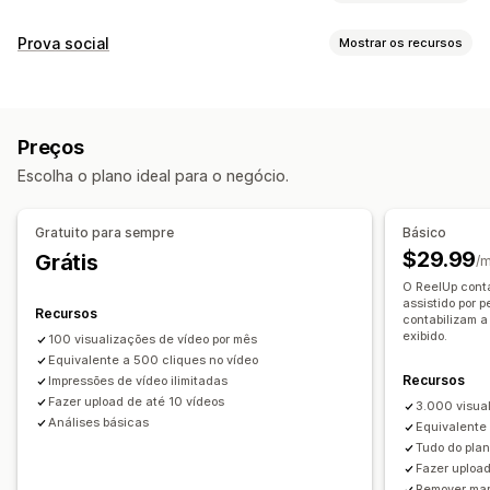
Gestão de vídeos
Prova social
Mostrar os recursos
Vídeos com opção de compra
Vendas ao vivo
Tipos de conteúdo
Reprodução automática
Adicionar ao carrinho
UGC
Fotos
Vídeos
Reels
Hashtags
Avaliações
Vídeo interativo
Checkout
UGC
Preços
Compartilhamento em redes sociais
Multicanal
Análises
Opções de exibição
Escolha o plano ideal para o negócio.
Notificações
Visualizações de produto
Contagem de vendas
Compras recentes
Em vários idiomas
Personalização
Gratuito para sempre
Básico
Feeds com opção de compra
Layouts automáticos
Edição de vídeo
Modelos de vídeo
Importação de vídeo
$29.99
Grátis
/
Links de redes sociais
Plano de fundo dos vídeos
Reprodutor de vídeo
O ReelUp conta
assistido por 
URL personalizado
Widget de vídeo
Vídeos incorporados
Recursos
Análises
contabilizam a
Pop-ups
Carrosséis
exibido.
100 visualizações de vídeo por mês
Acompanhamento de engajamento
Equivalente a 500 cliques no vídeo
Responsividade para dispositivos móveis
Acompanhamento de conversões
Recursos
Impressões de vídeo ilimitadas
Fazer upload de até 10 vídeos
3.000 visua
Análises básicas
Equivalente
Tudo do plan
Fazer uploa
Remover ma