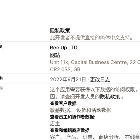
隐私政策
此开发者不提供直接的简体中文支持。
员
ReelUp LTD.
网站
Unit 11k, Capital Business Centre, 22
CR2 0BS, GB
期
2022年9月21日 ·
更改日志
问
这个应用需要获得以下数据的访问权限，
因，请查阅开发人员的
隐私政策
。
查看客户数据:
敏感数据、 设备和活动数据
查看员工和协作者数据:
店主
查看和编辑商店数据:
客户、 产品、 订单、 商店分析、 在线商店、