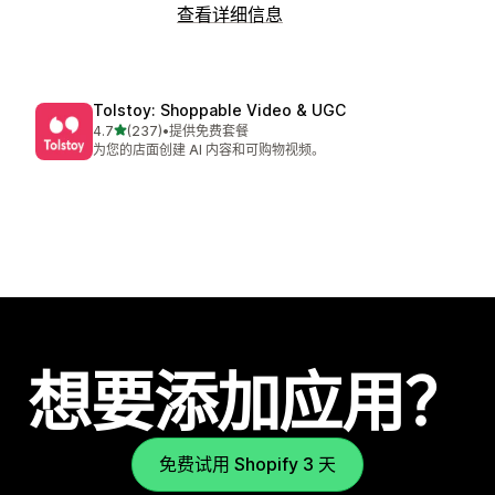
查看详细信息
Tolstoy: Shoppable Video & UGC
星（满分 5 星）
4.7
(237)
•
提供免费套餐
总共 237 条评论
为您的店面创建 AI 内容和可购物视频。
想要添加应用？
免费试用 Shopify 3 天