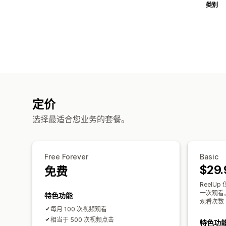
类别
定价
选择最适合您业务的套餐。
Free Forever
Basic
$29.
免费
ReelU
一次观看
特色功能
观看次数
每月 100 次视频观看
相当于 500 次视频点击
特色功