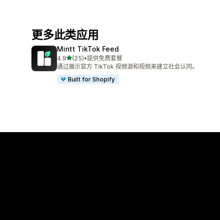
更多此类应用
Mintt TikTok Feed
星（满分 5 星）
4.9
(25)
•
提供免费套餐
总共 25 条评论
通过展示官方 TikTok 视频源和视频来建立社会认同。
Built for Shopify