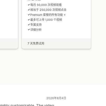
每月 50,000 次视频观看
相当于 250,000 次视频点击
Premium 套餐的所有功能 +
最多可上传 1,000 个视频
专属支持
详细分析
7 天免费试用
2026年8月4日
 highly customizable. The video