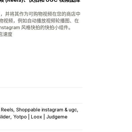
的任何视频，并将其作为可购物视频在您的商店中
购物视频，例如自动播放视频轮播图、在
tagram 风格快拍的快拍小组件。
商店速度
 Reels
Shoppable instagram & ugc
lider
Yotpo | Loox | Judgeme