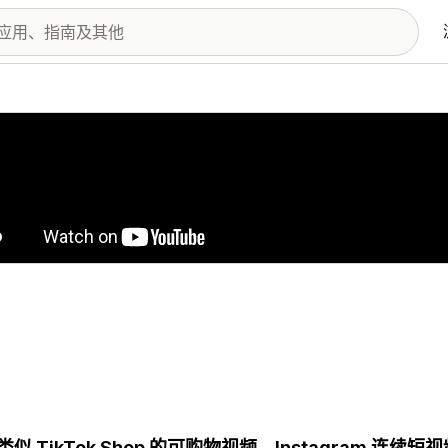
图库
似 TikTok Shop 的可购物视频、Instagram 连续短视