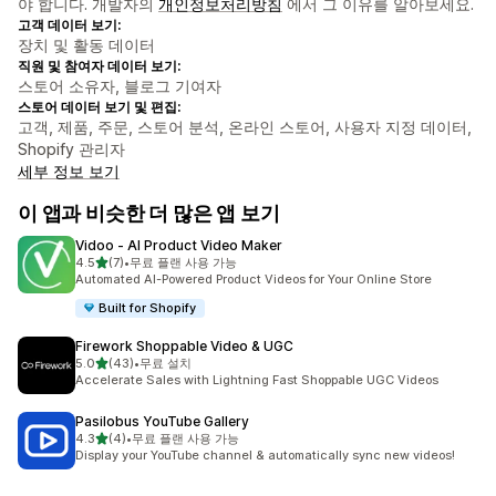
야 합니다. 개발자의
개인정보처리방침
에서 그 이유를 알아보세요.
고객 데이터 보기:
장치 및 활동 데이터
직원 및 참여자 데이터 보기:
스토어 소유자, 블로그 기여자
스토어 데이터 보기 및 편집:
고객, 제품, 주문, 스토어 분석, 온라인 스토어, 사용자 지정 데이터,
Shopify 관리자
세부 정보 보기
이 앱과 비슷한 더 많은 앱 보기
Vidoo ‑ AI Product Video Maker
별 5개 중
4.5
(7)
•
무료 플랜 사용 가능
총 리뷰 7개
Automated AI-Powered Product Videos for Your Online Store
Built for Shopify
Firework Shoppable Video & UGC
별 5개 중
5.0
(43)
•
무료 설치
총 리뷰 43개
Accelerate Sales with Lightning Fast Shoppable UGC Videos
Pasilobus YouTube Gallery
별 5개 중
4.3
(4)
•
무료 플랜 사용 가능
총 리뷰 4개
Display your YouTube channel & automatically sync new videos!