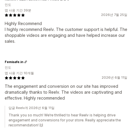
인도
앱 사용 기간 39분
2026년 7월 25일
Highly Recommend
I highly recommend Reelv. The customer support is helpful. The
shoppable videos are engaging and have helped increase our
sales.
Femisafe.in
인도
앱 사용 기간 10개월
2026년 6월 11일
The engagement and conversion on our site has improved
dramatically thanks to Reelv. The videos are captivating and
effective. Highly recommended
답글 Reelv개 2026년 6월 11일
Thank you so much! We’re thrilled to hear Reelv is helping drive
engagement and conversions for your store. Really appreciate the
recommendation! 🙌