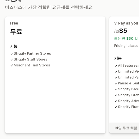
동영상 템플릿
동영상 가져오기
동영상 플레이어
비즈니스에 가장 적합한 요금제를 선택하세요.
사용자 지정 URL
동영상 위젯
임베디드 동영상
팝업
캐러셀
모바일 반응형
Free
V: Pay as yo
$5
무료
/월
또는 연 $50 및
Pricing is bas
기능
Shopify Partner Stores
기능
Shopify Staff Stores
Merchant Trial Stores
All features
Unlimited Vi
Unlimited P
Pause & Bui
Shopify Bas
Shopify Gro
Shopify Adv
Shopify Plu
14일 무료 체험