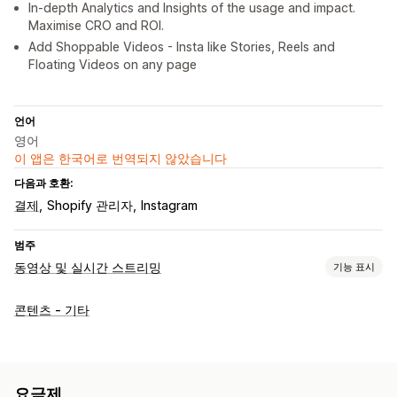
In-depth Analytics and Insights of the usage and impact.
Maximise CRO and ROI.
Add Shoppable Videos - Insta like Stories, Reels and
Floating Videos on any page
언어
영어
이 앱은 한국어로 번역되지 않았습니다
다음과 호환:
결제
Shopify 관리자
Instagram
범주
동영상 및 실시간 스트리밍
기능 표시
동영상 관리
콘텐츠 - 기타
쇼핑 가능한 동영상
자동 실행
카트에 추가
대화형 동영상
결제
UGC
소셜 공유
분석
맞춤 설정
요금제