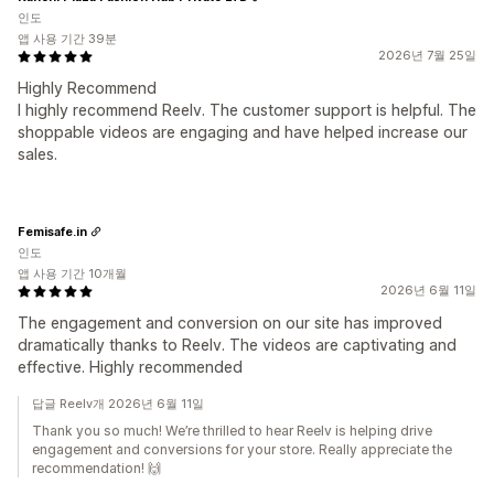
인도
앱 사용 기간 39분
2026년 7월 25일
Highly Recommend
I highly recommend Reelv. The customer support is helpful. The
shoppable videos are engaging and have helped increase our
sales.
Femisafe.in
인도
앱 사용 기간 10개월
2026년 6월 11일
The engagement and conversion on our site has improved
dramatically thanks to Reelv. The videos are captivating and
effective. Highly recommended
답글 Reelv개 2026년 6월 11일
Thank you so much! We’re thrilled to hear Reelv is helping drive
engagement and conversions for your store. Really appreciate the
recommendation! 🙌