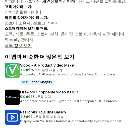
야 합니다. 개발자의
개인정보처리방침
에서 그 이유를 알아보세요.
고객 데이터 보기:
장치 및 활동 데이터
직원 및 참여자 데이터 보기:
스토어 소유자, 블로그 기여자
스토어 데이터 보기 및 편집:
고객, 제품, 주문, 스토어 분석, 온라인 스토어, 사용자 지정 데이터,
Shopify 관리자
세부 정보 보기
이 앱과 비슷한 더 많은 앱 보기
Vidoo ‑ AI Product Video Maker
별 5개 중
4.5
(7)
•
무료 플랜 사용 가능
총 리뷰 7개
Automated AI-Powered Product Videos for Your Online Store
Built for Shopify
Firework Shoppable Video & UGC
별 5개 중
5.0
(43)
•
무료 설치
총 리뷰 43개
Accelerate Sales with Lightning Fast Shoppable UGC Videos
Pasilobus YouTube Gallery
별 5개 중
4.3
(4)
•
무료 플랜 사용 가능
총 리뷰 4개
Display your YouTube channel & automatically sync new videos!