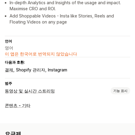
In-depth Analytics and Insights of the usage and impact.
Maximise CRO and ROI.
Add Shoppable Videos - Insta like Stories, Reels and
Floating Videos on any page
언어
영어
이 앱은 한국어로 번역되지 않았습니다
다음과 호환:
결제
Shopify 관리자
Instagram
범주
동영상 및 실시간 스트리밍
기능 표시
동영상 관리
콘텐츠 - 기타
쇼핑 가능한 동영상
자동 실행
카트에 추가
대화형 동영상
결제
UGC
소셜 공유
분석
맞춤 설정
요금제