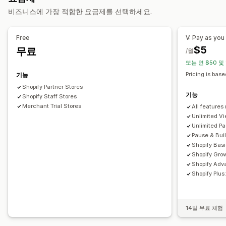
동영상 템플릿
동영상 가져오기
동영상 플레이어
비즈니스에 가장 적합한 요금제를 선택하세요.
사용자 지정 URL
동영상 위젯
임베디드 동영상
팝업
캐러셀
모바일 반응형
Free
V: Pay as yo
$5
무료
/월
또는 연 $50 및
Pricing is bas
기능
Shopify Partner Stores
기능
Shopify Staff Stores
Merchant Trial Stores
All features
Unlimited Vi
Unlimited P
Pause & Bui
Shopify Bas
Shopify Gro
Shopify Adv
Shopify Plu
14일 무료 체험