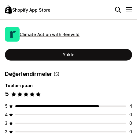
Shopify App Store
Climate Action with Reewild
Yükle
Değerlendirmeler
(5)
Toplam puan
5
5
4
4
0
3
0
2
0