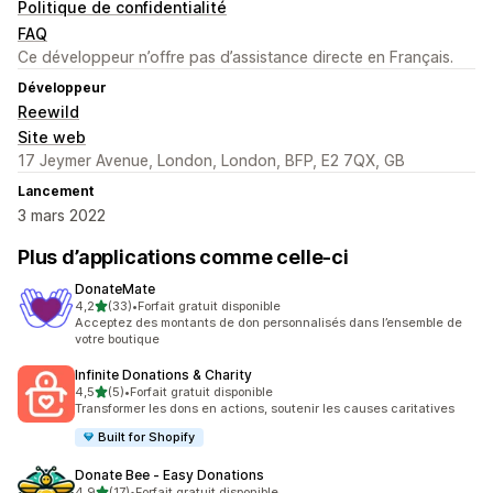
Politique de confidentialité
FAQ
Ce développeur n’offre pas d’assistance directe en Français.
Développeur
Reewild
Site web
17 Jeymer Avenue, London, London, BFP, E2 7QX, GB
Lancement
3 mars 2022
Plus d’applications comme celle-ci
DonateMate
étoile(s) sur 5
4,2
(33)
•
Forfait gratuit disponible
33 avis au total
Acceptez des montants de don personnalisés dans l’ensemble de
votre boutique
Infinite Donations & Charity
étoile(s) sur 5
4,5
(5)
•
Forfait gratuit disponible
5 avis au total
Transformer les dons en actions, soutenir les causes caritatives
Built for Shopify
Donate Bee ‑ Easy Donations
étoile(s) sur 5
4,9
(17)
•
Forfait gratuit disponible