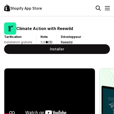
Shopify App Store
Climate Action with Reewild
Tarification
Note
Développeur
Installation gratuite
5,0
(5)
Reewild
Installer