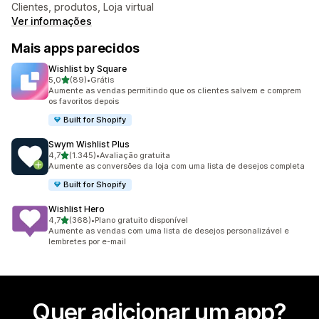
Clientes, produtos, Loja virtual
Ver informações
Mais apps parecidos
Wishlist by Square
de 5 estrelas
5,0
(89)
•
Grátis
89 avaliações ao todo
Aumente as vendas permitindo que os clientes salvem e comprem
os favoritos depois
Built for Shopify
Swym Wishlist Plus
de 5 estrelas
4,7
(1.345)
•
Avaliação gratuita
1345 avaliações ao todo
Aumente as conversões da loja com uma lista de desejos completa
Built for Shopify
Wishlist Hero
de 5 estrelas
4,7
(368)
•
Plano gratuito disponível
368 avaliações ao todo
Aumente as vendas com uma lista de desejos personalizável e
lembretes por e-mail
Quer adicionar um app?