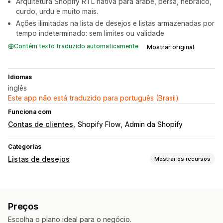
Arquitetura Shopify RTL nativa para árabe, persa, hebraico,
curdo, urdu e muito mais.
Ações ilimitadas na lista de desejos e listas armazenadas por
tempo indeterminado: sem limites ou validade
Contém texto traduzido automaticamente
Mostrar original
Idiomas
inglês
Este app não está traduzido para português (Brasil)
Funciona com
Contas de clientes
Shopify Flow
Admin da Shopify
Categorias
Listas de desejos
Mostrar os recursos
Tipos de listas
Registro personalizado
Inscrição presencial na loja
Preços
Inscrição online
Favoritos
Salvar para mais tarde
Escolha o plano ideal para o negócio.
Lista de desejos do visitante