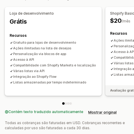
Gestão de listas
Loja de desenvolvimento
Shopify Basi
Painel de controle
Várias listas
Adicionar ao carrinho
$20
Grátis
/mês
Personalização
Recursos
Recursos
Branding personalizado
Layouts automáticos
Ações ilimit
Gratuito para lojas de desenvolvimento
Ícones personalizados
Em vários idiomas
Personalizaç
Ações ilimitadas na lista de desejos
Acesso à AP
Personalização via blocos de app
Compatibili
Acesso à API
Várias listas
Compatibilidade com Shopify Markets e localização
Integração a
Várias listas via API
Listas arma
Integração ao Shopify Flow
Listas armazenadas por tempo indeterminado
Avaliação grat
Contém texto traduzido automaticamente
Mostrar original
Todas as cobranças são faturadas em USD. Cobranças recorrentes e
calculadas por uso são faturadas a cada 30 dias.