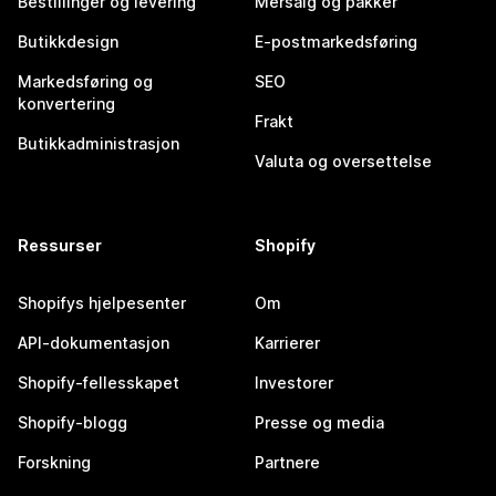
Bestillinger og levering
Mersalg og pakker
Butikkdesign
E-postmarkedsføring
Markedsføring og
SEO
konvertering
Frakt
Butikkadministrasjon
Valuta og oversettelse
Ressurser
Shopify
Shopifys hjelpesenter
Om
API-dokumentasjon
Karrierer
Shopify-fellesskapet
Investorer
Shopify-blogg
Presse og media
Forskning
Partnere