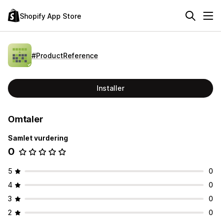
Shopify App Store
#ProductReference
Installer
Omtaler
Samlet vurdering
0
5
0
4
0
3
0
2
0