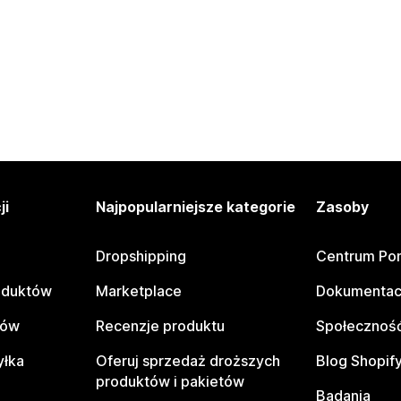
ji
Najpopularniejsze kategorie
Zasoby
Dropshipping
Centrum Po
oduktów
Marketplace
Dokumentac
tów
Recenzje produktu
Społeczność
yłka
Oferuj sprzedaż droższych
Blog Shopif
produktów i pakietów
Badania