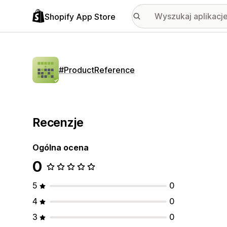
Shopify App Store
#ProductReference
Recenzje
Ogólna ocena
0
5
0
4
0
3
0