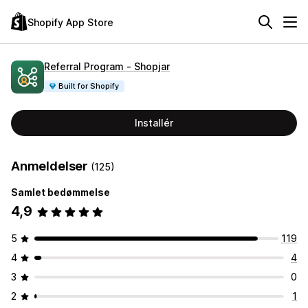
Shopify App Store
Referral Program ‑ Shopjar
Built for Shopify
Installér
Anmeldelser
(125)
Samlet bedømmelse
4,9
5
119
4
4
3
0
2
1