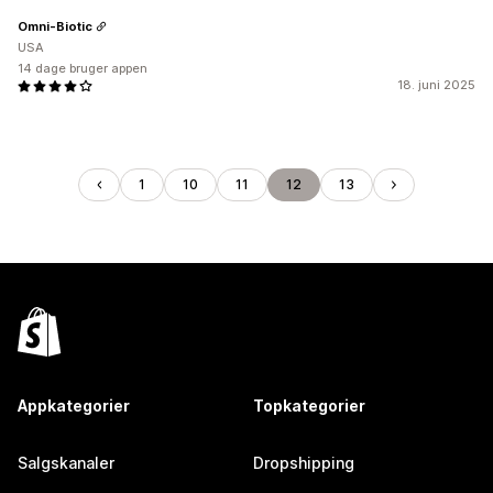
Omni-Biotic
USA
14 dage bruger appen
18. juni 2025
1
10
11
12
13
Appkategorier
Topkategorier
Salgskanaler
Dropshipping