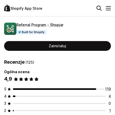
Shopify App Store
Referral Program ‑ Shopjar
Built for Shopify
Zainstaluj
Recenzje
(125)
Ogólna ocena
4,9
5
119
4
4
3
0
2
1