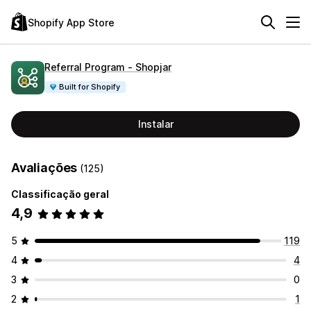
Shopify App Store
Referral Program ‑ Shopjar
Built for Shopify
Instalar
Avaliações
(125)
Classificação geral
4,9
5
119
4
4
3
0
2
1