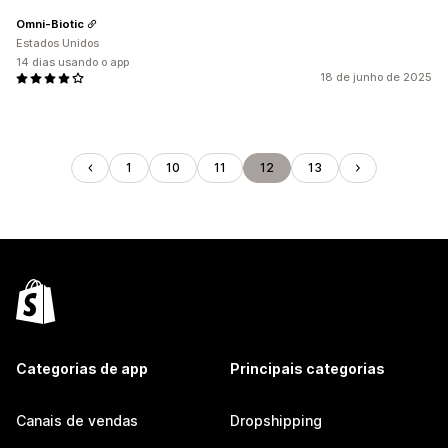
Omni-Biotic
Estados Unidos
14 dias usando o app
18 de junho de 2025
1
10
11
12
13
Categorias de app
Principais categorias
Canais de vendas
Dropshipping