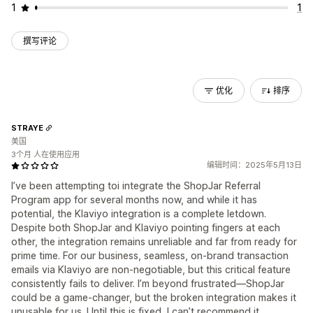
1
1
撰写评论
优化
排序
STRAYE
美国
3个月 人在使用应用
编辑时间：2025年5月13日
I’ve been attempting toi integrate the ShopJar Referral
Program app for several months now, and while it has
potential, the Klaviyo integration is a complete letdown.
Despite both ShopJar and Klaviyo pointing fingers at each
other, the integration remains unreliable and far from ready for
prime time. For our business, seamless, on-brand transaction
emails via Klaviyo are non-negotiable, but this critical feature
consistently fails to deliver. I’m beyond frustrated—ShopJar
could be a game-changer, but the broken integration makes it
unusable for us. Until this is fixed, I can’t recommend it.