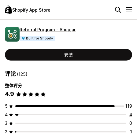
Shopify App Store
Referral Program ‑ Shopjar
Built for Shopify
安装
评论
(125)
整体评分
4.9
5
119
4
4
3
0
2
1