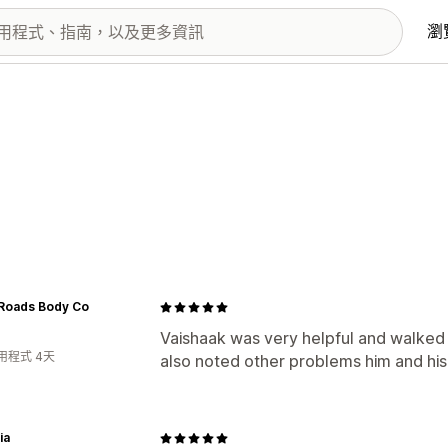
瀏
Roads Body Co
Vaishaak was very helpful and walked
用程式 4天
also noted other problems him and his
ia