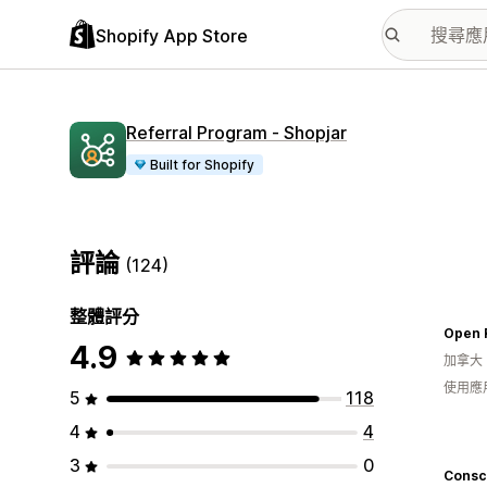
Shopify App Store
Referral Program ‑ Shopjar
Built for Shopify
評論
(124)
整體評分
Open 
4.9
加拿大
使用應
5
118
4
4
3
0
Consc