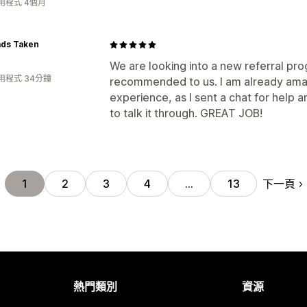
用程式 4個月
ads Taken
We are looking into a new referral p
用程式 34分鐘
recommended to us. I am already ama
experience, as I sent a chat for help 
to talk it through. GREAT JOB!
下一頁
1
2
3
4
…
13
熱門類別
資源