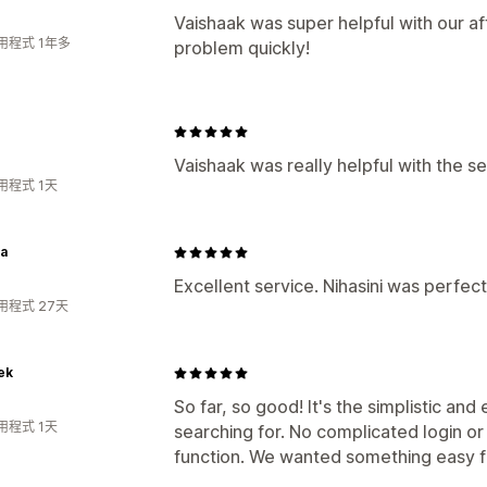
Vaishaak was super helpful with our af
用程式 1年多
problem quickly!
Vaishaak was really helpful with the 
用程式 1天
ta
Excellent service. Nihasini was perfect
用程式 27天
ek
So far, so good! It's the simplistic a
用程式 1天
searching for. No complicated login or
function. We wanted something easy for 