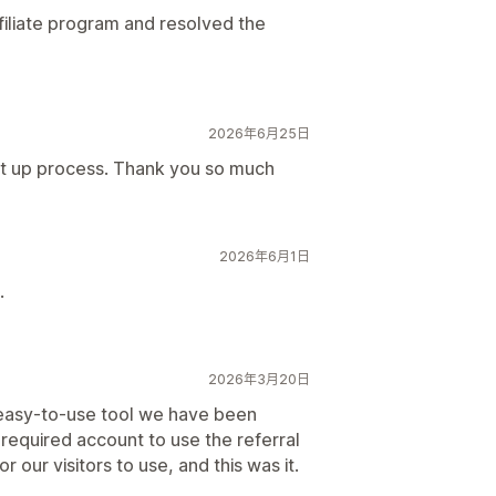
filiate program and resolved the
2026年6月25日
set up process. Thank you so much
2026年6月1日
.
2026年3月20日
nd easy-to-use tool we have been
 required account to use the referral
our visitors to use, and this was it.