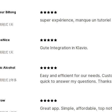
ur Biltong
super expérience, manque un tutoriel
用程式 1天
eeNice
Gute Integration in Klavio.
用程式 1天
c Alcohol
Easy and efficient for our needs. Cus
用程式 2年多
quick to answer my questions. Thanks
Cow
Great app. Simple, affordable, top n