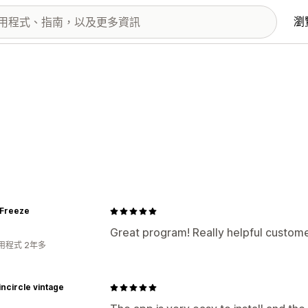
瀏
Freeze
Great program! Really helpful custome
用程式 2年多
incircle vintage