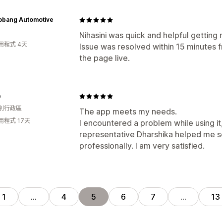
robang Automotive
Nihasini was quick and helpful getting 
用程式 4天
Issue was resolved within 15 minutes 
the page live.
é
別行政區
The app meets my needs.
用程式 17天
I encountered a problem while using i
representative Dharshika helped me so
professionally. I am very satisfied.
1
…
4
5
6
7
…
13