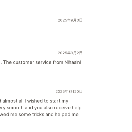
2025年9月3日
2025年9月2日
p. The customer service from Nihasini
2025年8月20日
d almost all I wished to start my
ery smooth and you also receive help
howed me some tricks and helped me