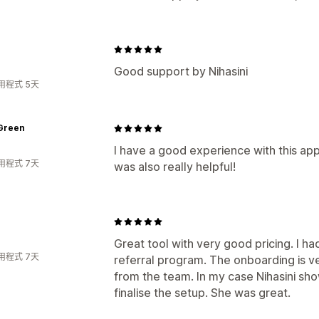
Good support by Nihasini
用程式 5天
Green
I have a good experience with this ap
用程式 7天
was also really helpful!
Great tool with very good pricing. I ha
用程式 7天
referral program. The onboarding is v
from the team. In my case Nihasini s
finalise the setup. She was great.