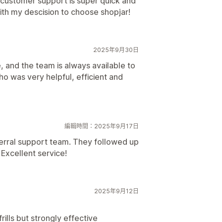
e customer support is super quick and
ith my descision to choose shopjar!
2025年9月30日
, and the team is always available to
ho was very helpful, efficient and
編輯時間：2025年9月17日
erral support team. They followed up
 Excellent service!
2025年9月12日
rills but strongly effective