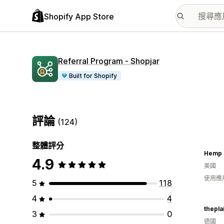
Shopify App Store
Referral Program ‑ Shopjar
Built for Shopify
評論
(124)
整體評分
Hemp 
4.9
美國
使用應
5
118
4
4
thepla
3
0
德國