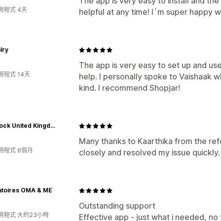
The app is very easy to install and th
用程式 4天
helpful at any time! I´m super happy w
lry
The app is very easy to set up and use
用程式 14天
help. I personally spoke to Vaishaak w
kind. I recommend Shopjar!
Roborock United Kingdom Official Site
Many thanks to Kaarthika from the ref
用程式 6個月
closely and resolved my issue quickly.
atoires OMA & ME
Outstanding support
用程式 大約23小時
Effective app - just what i needed, no f