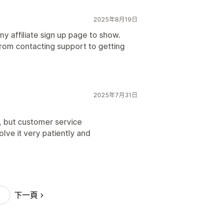
2025年8月19日
my affiliate sign up page to show.
from contacting support to getting
2025年7月31日
t, but customer service
lve it very patiently and
下一頁