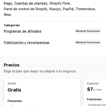
Pago
Cuentas de clientes
Shopify Flow
Panel de control de Shopify
Klaviyo
PayPal
Tremendous
Wise
Categorías
Programas de afiliados
Mostrar funciones
Opciones de comisión
Fidelización y recompensas
Mostrar funciones
Reglas automatizadas
Períodos de maduración
Tipos de programas
Seguimiento
Comisiones personalizadas
Programas de recompensas
Niveles VIP
Bonificaciones de rendimiento
Comisión de producto
Precios
Programas de afiliados
Recomendaciones
Beneficios por niveles
Elige el plan que mejor se adapte a tu negocio.
Programas personalizados
Gestión de recomendaciones
Las recompensas que puedes ofrecer
Seguimiento de logros
Enlaces de afiliado
Gratis
Esencial
Descuentos
Cupones
Envío gratis
Productos gratis
Informes y estadísticas
Seguimiento automático
$7
Gratis
al mes
Comisión
Descuentos
Seguimiento de correo electrónico
Funciones
Ventanas emergentes tras la compra
Funciones
Programa de 