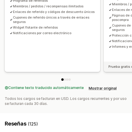
Seguimiento de producto
Protección contra el fraude
Programa de referidos
Miembros / p
Miembros / pedidos / recompensas ilimitados
Seguimiento en tiempo real
Enlaces de 
Enlaces de referido y códigos de descuento únicos
Páginas de 
Cupones de referido únicos a través de enlaces
Experiencia de afiliado
poscompra
seguros
Cupones de 
Paneles de control personalizados
Creación de páginas
Widget flotante de referidos
seguros
Notificaciones por correo electrónico
Registro personalizado
Portal de marca
Protección c
Notificacion
Dominio personalizado
Formularios personalizados
Informes y e
Promoción de marca personalizada
Pagos
Prueba gratis 
Transferencias bancarias
Pagos automáticos
Pagos masivos
Múltiples monedas
PayPal
Pagos programados
Contiene texto traducido automáticamente
Mostrar original
Todos los cargos se facturan en USD. Los cargos recurrentes y por uso
se facturan cada 30 días.
Reseñas
(125)