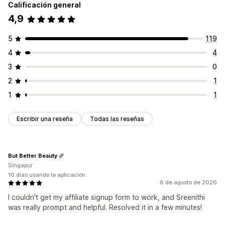
Calificación general
4,9
5
119
4
4
3
0
2
1
1
1
Escribir una reseña
Todas las reseñas
But Better Beauty
Singapur
10 días usando la aplicación
6 de agosto de 2026
I couldn't get my affiliate signup form to work, and Sreenithi
was really prompt and helpful. Resolved it in a few minutes!