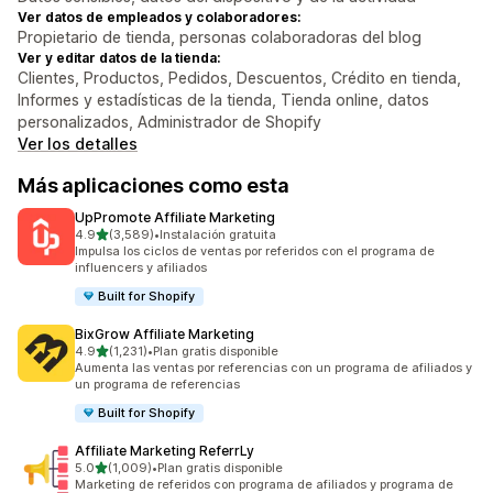
Ver datos de empleados y colaboradores:
Propietario de tienda, personas colaboradoras del blog
Ver y editar datos de la tienda:
Clientes, Productos, Pedidos, Descuentos, Crédito en tienda,
Informes y estadísticas de la tienda, Tienda online, datos
personalizados, Administrador de Shopify
Ver los detalles
Más aplicaciones como esta
UpPromote Affiliate Marketing
de 5 estrellas
4.9
(3,589)
•
Instalación gratuita
3589 reseñas en total
Impulsa los ciclos de ventas por referidos con el programa de
influencers y afiliados
Built for Shopify
BixGrow Affiliate Marketing
de 5 estrellas
4.9
(1,231)
•
Plan gratis disponible
1231 reseñas en total
Aumenta las ventas por referencias con un programa de afiliados y
un programa de referencias
Built for Shopify
Affiliate Marketing ReferrLy
de 5 estrellas
5.0
(1,009)
•
Plan gratis disponible
1009 reseñas en total
Marketing de referidos con programa de afiliados y programa de