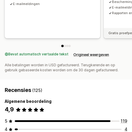
Aangepaste branding
Bescherming
E-mailmeldingen
E-mailmeldi
Betalingen
Rapporten e
Bankoverschrijvingen
Automatische betalingen
Bulkuitbetalingen
Meerdere valuta
PayPal
Gratis proefp
Geplande uitbetalingen
Bevat automatisch vertaalde tekst
Origineel weergeven
Alle betalingen worden in USD gefactureerd. Terugkerende en op
gebruik gebaseerde kosten worden om de 30 dagen gefactureerd.
Recensies
(125)
Algemene beoordeling
4,9
5
119
4
4