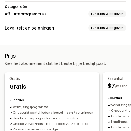
Categorieën
Affiliateprogramma's
Functies weergeven
Opties voor commissie
Loyaliteit en beloningen
Functies weergeven
Geautomatiseerde regels
Ontwikkelingsperioden
Soorten programma's
Tracking
Aangepaste commissie
Prestatiebonussen
Beloningsprogramma's
VIP-niveaus
Affiliateprogramma's
Productcommissie
Gelaagde voordelen
Prijs
Referrals
Programma's op maat
Referralbeheer
Kies het abonnement dat het beste bij je bedrijf past.
Beloningen die je kunt aanbieden
Prestaties volgen
Affiliatelinks
Analytics
Kortingen
Coupons
Gratis verzending
Gratis producten
Automatische tracking
Kortingen
E-mails volgen
Gratis
Essential
Commissie
Pop-ups na de aankoop
Producten volgen
$7
Gratis
/maand
Fraudebescherming
Tracking in realtime
Functies
Functies
Affiliate-ervaring
Verwijzings
Verwijzingsprogramma
Aangepaste dashboards
Pagina maken
Onbeperkt aa
Onbeperkt aantal leden / bestellingen / beloningen
Unieke verwi
Aangepaste registratie
Portal in eigen huisstijl
Unieke verwijzingslinks en kortingscodes
Landingspag
Unieke verwijzingskortingscodes via Safe Links
Aangepast domein
Aangepaste formulieren
Unieke verwi
Zwevende verwijzingswidget