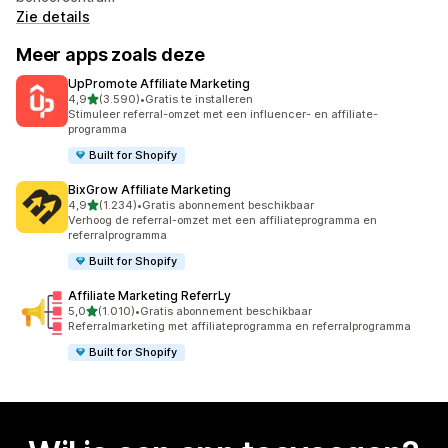
Zie details
Meer apps zoals deze
UpPromote Affiliate Marketing
van 5 sterren
4,9
(3.590)
•
Gratis te installeren
3590 recensies in totaal
Stimuleer referral-omzet met een influencer- en affiliate-
programma
Built for Shopify
BixGrow Affiliate Marketing
van 5 sterren
4,9
(1.234)
•
Gratis abonnement beschikbaar
1234 recensies in totaal
Verhoog de referral-omzet met een affiliateprogramma en
referralprogramma
Built for Shopify
Affiliate Marketing ReferrLy
van 5 sterren
5,0
(1.010)
•
Gratis abonnement beschikbaar
1010 recensies in totaal
Referralmarketing met affiliateprogramma en referralprogramma
Built for Shopify