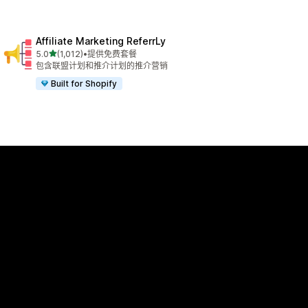
Affiliate Marketing ReferrLy
星（满分 5 星）
5.0
(1,012)
•
提供免费套餐
总共 1012 条评论
包含联盟计划和推介计划的推介营销
Built for Shopify