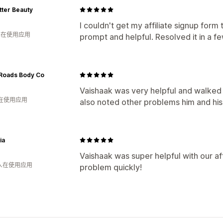
tter Beauty
I couldn't get my affiliate signup form
 人在使用应用
prompt and helpful. Resolved it in a f
Roads Body Co
Vaishaak was very helpful and walked
人在使用应用
also noted other problems him and his
ia
Vaishaak was super helpful with our af
 人在使用应用
problem quickly!