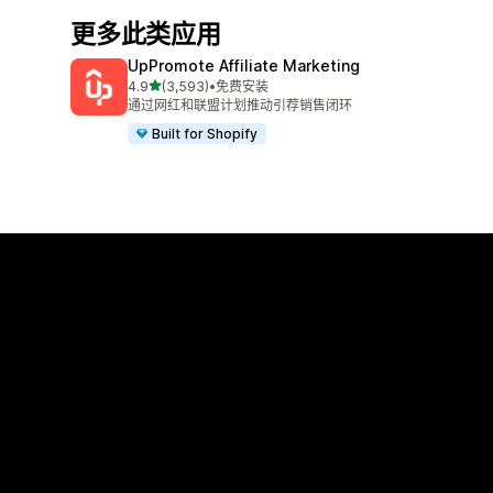
更多此类应用
UpPromote Affiliate Marketing
星（满分 5 星）
4.9
(3,593)
•
免费安装
总共 3593 条评论
通过网红和联盟计划推动引荐销售闭环
Built for Shopify