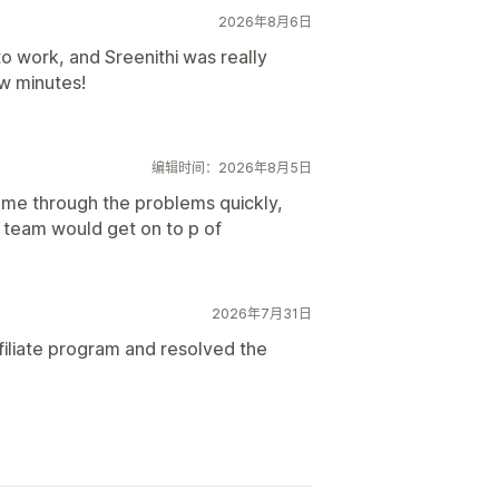
2026年8月6日
 to work, and Sreenithi was really
ew minutes!
编辑时间：2026年8月5日
 me through the problems quickly,
 team would get on to p of
2026年7月31日
filiate program and resolved the