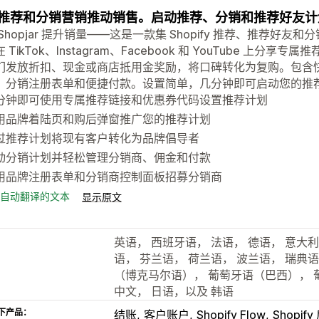
推荐和分销营销推动销售。启动推荐、分销和推荐好友计
Shopjar 提升销量——这是一款集 Shopify 推荐、推荐
 TikTok、Instagram、Facebook 和 YouTube 
们发放折扣、现金或商店抵用金奖励，将口碑转化为复购。包含
、分销注册表单和便捷付款。设置简单，几分钟即可启动您的推
分钟即可使用专属推荐链接和优惠券代码设置推荐计划
用品牌着陆页和购后弹窗推广您的推荐计划
过推荐计划将现有客户转化为品牌倡导者
动分销计划并轻松管理分销商、佣金和付款
用品牌注册表单和分销商控制面板招募分销商
自动翻译的文本
显示原文
英语， 西班牙语， 法语， 德语， 意大利
语， 芬兰语， 荷兰语， 波兰语， 瑞典语
（博克马尔语）， 葡萄牙语（巴西）， 
中文， 日语，以及 韩语
下产品：
结账
客户账户
Shopify Flow
Shopif