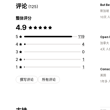
评论
But Be
(125)
新加坡
10天
整体评分
4.9
5
119
Open 
加拿大
4
4
4天 
3
0
2
1
1
1
Consc
美国
撰写评论
所有评论
1年多