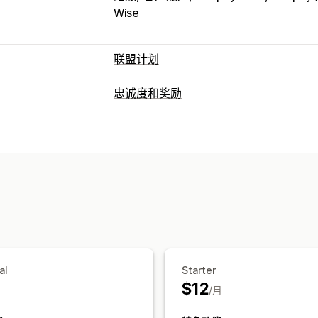
Wise
联盟计划
佣金选项
忠诚度和奖励
自动化规则
成熟期
跟踪
自定义佣金
计划类型
推荐管理
奖励计划
VIP 层级
联盟计划
推荐
自
成就跟踪
联盟链接
分析
自动跟踪
折
您可以提供的奖励
产品跟踪
欺诈防护
实时跟踪
折扣
优惠券
免运费
免费产品
佣金
联盟体验
自定义控制面板
页面创建
自定义注册
自定义品牌营销
al
Starter
支付
$12
/月
银行转账
自动支付
批量收款
多币种