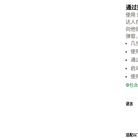
通过
使用 
达人在
向他
弹窗
几
使
通
启
使
包含
语言
适配以