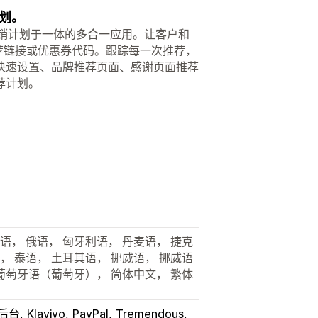
划。
好友和分销计划于一体的多合一应用。让客户和
上分享专属推荐链接或优惠券代码。跟踪每一次推荐，
快速设置、品牌推荐页面、感谢页面推荐
荐计划。
语， 俄语， 匈牙利语， 丹麦语， 捷克
， 泰语， 土耳其语， 挪威语， 挪威语
葡萄牙语（葡萄牙）， 简体中文， 繁体
y 后台
Klaviyo
PayPal
Tremendous