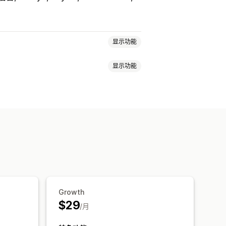
显示功能
显示功能
绩效奖金
产品佣金
分层福利
定义计划
扣
电子邮件跟踪
售后弹出窗口
品牌化门户
自定义域名
自定义表格
Growth
$29
/月
PayPal
预定收款