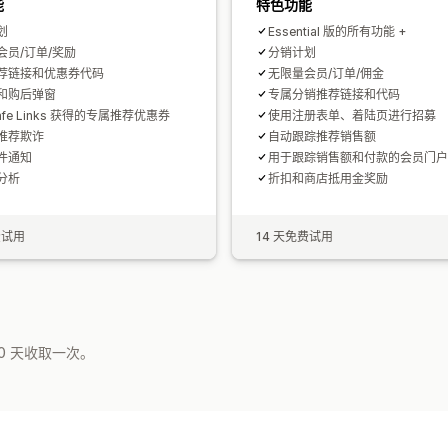
能
特色功能
划
Essential 版的所有功能 +
会员/订单/奖励
分销计划
荐链接和优惠券代码
无限量会员/订单/佣金
和购后弹窗
专属分销推荐链接和代码
afe Links 获得的专属推荐优惠券
使用注册表单、着陆页进行招募
推荐欺诈
自动跟踪推荐销售额
件通知
用于跟踪销售额和付款的会员门户
分析
折扣和商店抵用金奖励
费试用
14 天免费试用
0 天收取一次。