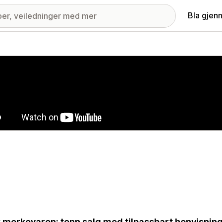
Bla gjen
ri med fremhevede bilder
 merkevaren; tenn salg med tilpassbart henvisnin