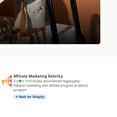
Affiliate Marketing ReferrLy
av 5 stjerner
5,0
(1 010)
•
Gratis abonnement tilgjengelig
Totalt 1010 omtaler
Referral marketing with affiliate program & referral
program
Built for Shopify