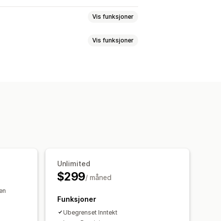
Vis funksjoner
Vis funksjoner
Egendefinerte programmer
r
E-postsporing
kyttelse
ettelse
set merkevarebygging
Unlimited
$299
/ måned
sen
Funksjoner
Ubegrenset Inntekt