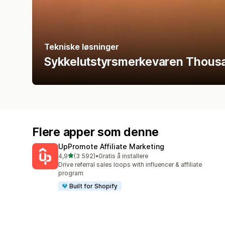
Tekniske løsninger
Sykkelutstyrsmerkevaren Thous
Flere apper som denne
UpPromote Affiliate Marketing
av 5 stjerner
4,9
(3 592)
•
Gratis å installere
Totalt 3592 omtaler
Drive referral sales loops with influencer & affiliate
program
Built for Shopify