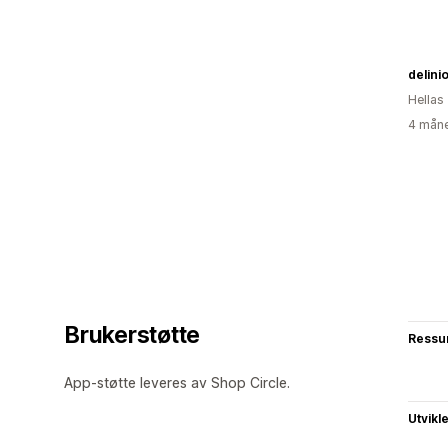
delini
Hellas
4 måne
Brukerstøtte
Ressu
App-støtte leveres av Shop Circle.
Utvikl