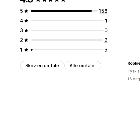
5
158
4
1
3
0
2
2
1
5
Rooki
Skriv en omtale
Alle omtaler
Tyskl
16 dag