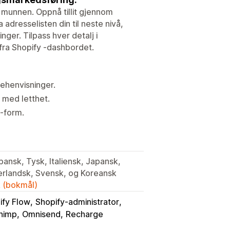
v munnen. Oppnå tillit gjennom
adresselisten din til neste nivå,
ger. Tilpass hver detalj i
fra Shopify -dashbordet.
ehenvisninger.
m med letthet.
 -form.
Spansk, Tysk, Italiensk, Japansk,
derlandsk, Svensk, og Koreansk
k (bokmål)
ify Flow
Shopify-administrator
himp
Omnisend
Recharge