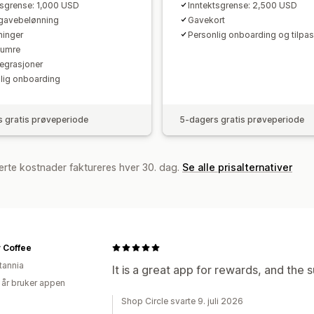
tsgrense: 1,000 USD
Inntektsgrense: 2,500 USD
 gavebelønning
Gavekort
ninger
Personlig onboarding og tilpas
numre
tegrasjoner
lig onboarding
 gratis prøveperiode
5-dagers gratis prøveperiode
erte kostnader faktureres hver 30. dag.
Se alle prisalternativer
 Coffee
tannia
It is a great app for rewards, and the
 år bruker appen
Shop Circle svarte 9. juli 2026