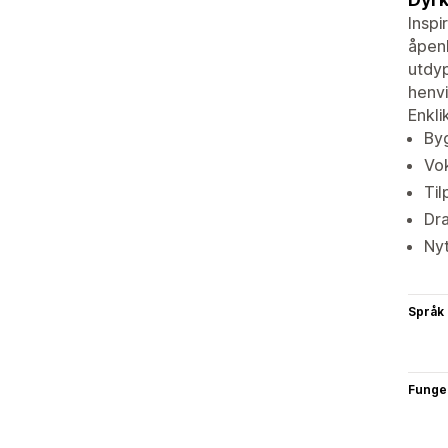
Inspi
åpenh
utdyp
henvi
Enkli
Byg
Vok
Til
Dra
Nyt
Språk
Funge