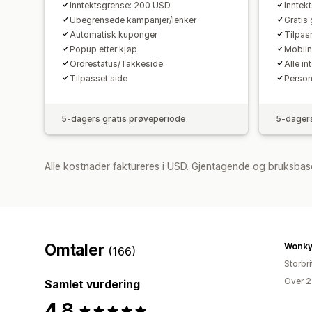
Inntektsgrense: 200 USD
Inntek
Ubegrensede kampanjer/lenker
Gratis
Automatisk kuponger
Tilpas
Popup etter kjøp
Mobil
Ordrestatus/Takkeside
Alle in
Tilpasset side
Person
5-dagers gratis prøveperiode
5-dagers
Alle kostnader faktureres i USD. Gjentagende og bruksbas
Omtaler
Wonky
(166)
Storbri
Over 2
Samlet vurdering
4.8