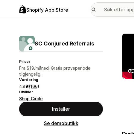
Shopify App Store
Galle
SC Conjured Referrals
Priser
Fra $19/måned. Gratis prøveperiode
tilgjengelig.
Vurdering
4.8
(166)
Utvikler
Shop Circle
Installer
Se demobutikk
Dyrk