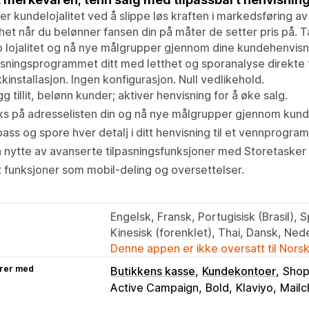
rer kundelojalitet ved å slippe løs kraften i markedsføring a
et når du belønner fansen din på måter de setter pris på. Ta 
 lojalitet og nå nye målgrupper gjennom dine kundehenvisnin
sningsprogrammet ditt med letthet og sporanalyse direkte 
kkinstallasjon. Ingen konfigurasjon. Null vedlikehold.
g tillit, belønn kunder; aktiver henvisning for å øke salg.
s på adresselisten din og nå nye målgrupper gjennom kund
pass og spore hver detalj i ditt henvisning til et vennprogra
 nytte av avanserte tilpasningsfunksjoner med Storetasker
 funksjoner som mobil-deling og oversettelser.
Engelsk, Fransk, Portugisisk (Brasil), 
Kinesisk (forenklet), Thai, Dansk, Ne
Denne appen er ikke oversatt til Nors
rer med
Butikkens kasse
Kundekontoer
Shop
Active Campaign
Bold
Klaviyo
Mailc