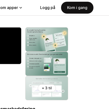
nom apper
Logg på
Kom i gang
+ 3 til
gsmarkedsføring.