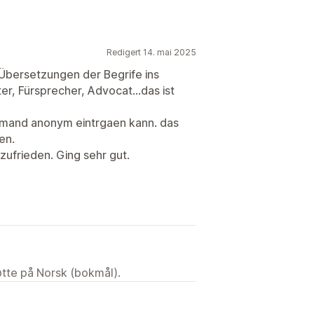
Redigert 14. mai 2025
e Übersetzungen der Begrife ins
er, Fürsprecher, Advocat...das ist
 jemand anonym eintrgaen kann. das
en.
zufrieden. Ging sehr gut.
tøtte på Norsk (bokmål).