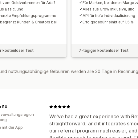
t vom Geldverbrennen für Ads?
Für Marken, bei denen Marge zä
PayPal
aus Basic, und
Alles aus Grow inklusive, und
renzte Empfehlungsprogramme
API für tiefe Individualisierung
unbegrenzt Kunden & Creators bei
Erfolgsgebühr sinkt auf 1,5 %
r kostenloser Test
7-tägiger kostenloser Test
und nutzungsabhängige Gebühren werden alle 30 Tage in Rechnung 
 EU
verwaltungsregion
We've had a great experience with Re
ong
straightforward, and it integrates smo
e mit der App
our referral program much easier, and
flexible enough to match our brand. T