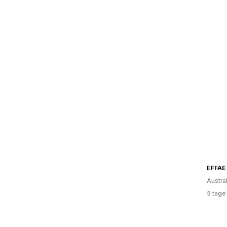
EFFAE
Austra
5 tage