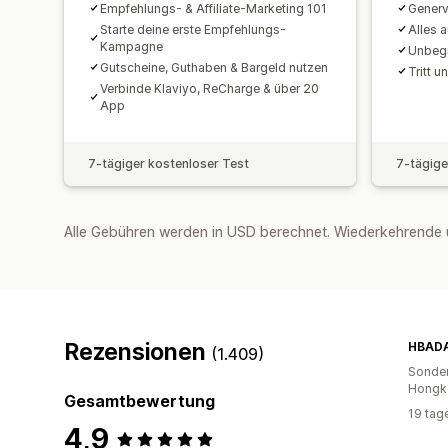
Empfehlungs- & Affiliate-Marketing 101
Generv
Starte deine erste Empfehlungs-
Alles 
Kampagne
Unbeg
Gutscheine, Guthaben & Bargeld nutzen
Tritt 
Verbinde Klaviyo, ReCharge & über 20
App
7-tägiger kostenloser Test
7-tägige
Alle Gebühren werden in USD berechnet. Wiederkehrende 
Rezensionen
HBADA
(1.409)
Sonder
Hongk
Gesamtbewertung
19 tag
4,9