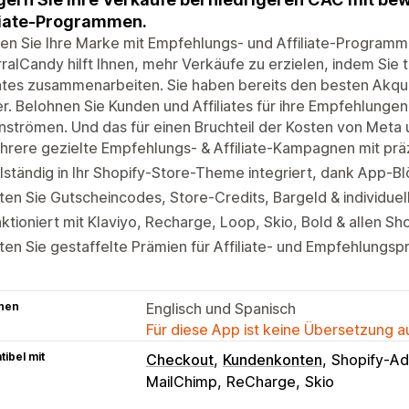
liate-Programmen.
en Sie Ihre Marke mit Empfehlungs- und Affiliate-Programm
ralCandy hilft Ihnen, mehr Verkäufe zu erzielen, indem Sie
iates zusammenarbeiten. Sie haben bereits den besten Akqui
r. Belohnen Sie Kunden und Affiliates für ihre Empfehlunge
nströmen. Und das für einen Bruchteil der Kosten von Meta
rere gezielte Empfehlungs- & Affiliate-Kampagnen mit präzi
lständig in Ihr Shopify-Store-Theme integriert, dank App-B
ten Sie Gutscheincodes, Store-Credits, Bargeld & individue
ktioniert mit Klaviyo, Recharge, Loop, Skio, Bold & allen 
ten Sie gestaffelte Prämien für Affiliate- und Empfehlung
hen
Englisch und Spanisch
Für diese App ist keine Übersetzung 
ibel mit
Checkout
Kundenkonten
Shopify-Ad
MailChimp
ReCharge
Skio