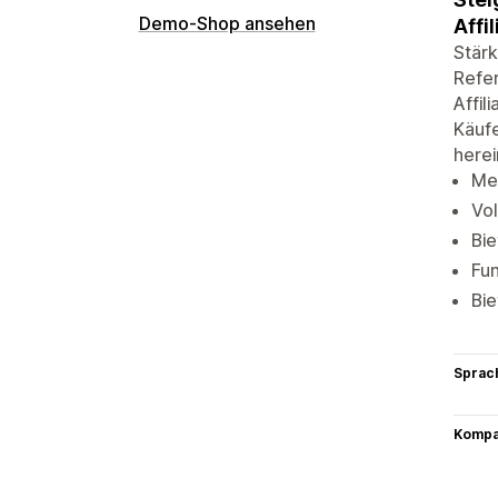
Demo-Shop ansehen
Affi
Stärk
Refer
Affil
Käufe
herei
Meh
Vol
Bie
Fun
Bie
Sprac
Kompat