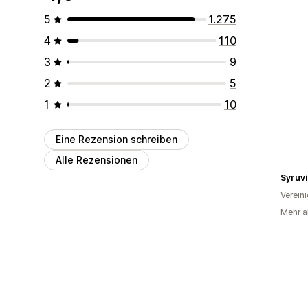
5
1.275
4
110
3
9
2
5
1
10
Eine Rezension schreiben
Alle Rezensionen
Syruvi
Verein
Mehr al