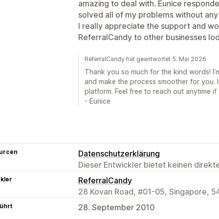
amazing to deal with. Eunice responde
solved all of my problems without any 
I really appreciate the support and w
ReferralCandy to other businesses loo
ReferralCandy hat geantwortet 5. Mai 2026
Thank you so much for the kind words! I’m 
and make the process smoother for you. It
platform. Feel free to reach out anytime i
- Eunice
urcen
Datenschutzerklärung
Dieser Entwickler bietet keinen direk
kler
ReferralCandy
28 Kovan Road, #01-05, Singapore, 5
ührt
28. September 2010