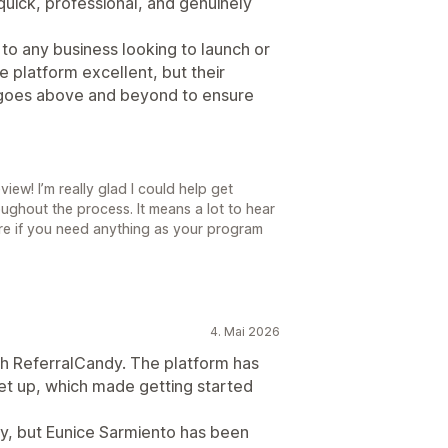
uick, professional, and genuinely
o any business looking to launch or
e platform excellent, but their
 goes above and beyond to ensure
ew! I’m really glad I could help get
ghout the process. It means a lot to hear
re if you need anything as your program
4. Mai 2026
ith ReferralCandy. The platform has
et up, which made getting started
way, but Eunice Sarmiento has been