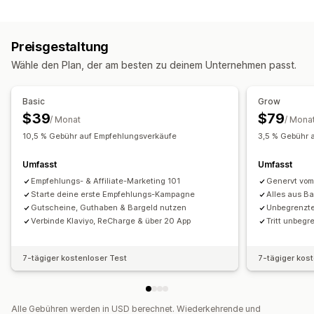
Programmtypen
Benutzerdefinierte Provision
Leistungsboni
Prämienprogramme
VIP-Stufen
Affiliate-Programme
Produktprovision
Lizenzgebühren
Gestaffelte Vorteile
Preisgestaltung
Empfehlungen
Cashback-Programme
Empfehlungsmanagement
Wähle den Plan, der am besten zu deinem Unternehmen passt.
Individuelle Programme
Leistungsverfolgung
Affiliate-Links
Analysen
Prämien, die du anbieten kannst
Automatisches Tracking
Massengenerierung von Links
Basic
Grow
Rabatte
Coupons
Geschenke
Cashback
Shop-Guthaben
Rabatte
E-Mail-Tracking
Popups nach dem Kauf
$39
$79
/ Monat
/ Mona
Kostenlose Produkte
Provision
Individuelle Prämien
Betrugsschutz
Tracking in Echtzeit
10,5 % Gebühr auf Empfehlungsverkäufe
3,5 % Gebühr 
Affiliate-Erfahrung
Umfasst
Umfasst
Benutzerdefinierte Dashboards
Seitenerstellung
Empfehlungs- & Affiliate-Marketing 101
Genervt vom
Benutzerdefinierte Registrierung
Starte deine erste Empfehlungs-Kampagne
Alles aus Ba
Gutscheine, Guthaben & Bargeld nutzen
Unbegrenzt
Markenspezifisches Portal
Verbinde Klaviyo, ReCharge & über 20 App
Tritt unbegr
Benutzerdefinierte Links und Rabatte
Benutzerdefinierte Formulare
Benutzerdefiniertes Branding
7-tägiger kostenloser Test
7-tägiger kos
Zahlungen
PayPal
Alle Gebühren werden in USD berechnet. Wiederkehrende und