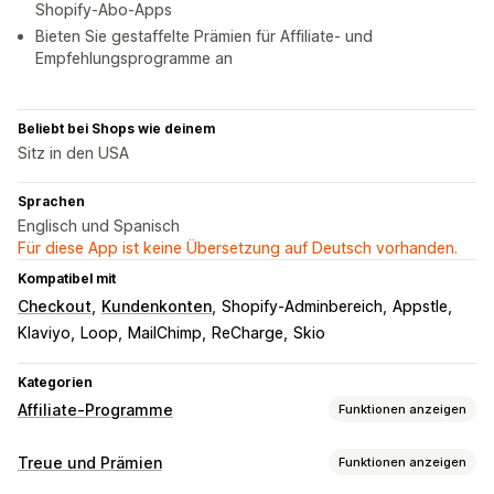
Shopify-Abo-Apps
Bieten Sie gestaffelte Prämien für Affiliate- und
Empfehlungsprogramme an
Beliebt bei Shops wie deinem
Sitz in den USA
Sprachen
Englisch und Spanisch
Für diese App ist keine Übersetzung auf Deutsch vorhanden.
Kompatibel mit
Checkout
Kundenkonten
Shopify-Adminbereich
Appstle
Klaviyo
Loop
MailChimp
ReCharge
Skio
Kategorien
Affiliate-Programme
Funktionen anzeigen
Provisionsoptionen
Treue und Prämien
Funktionen anzeigen
Automatisierte Regeln
Tracking