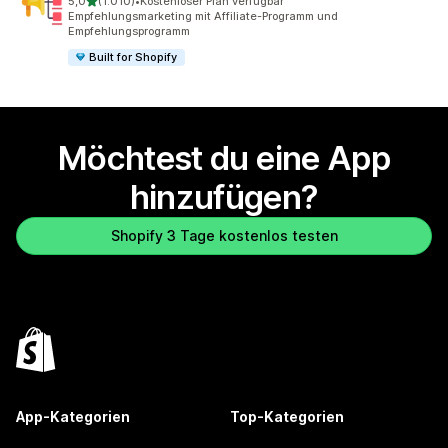
von 5 Sternen
5,0
(1.010)
•
Kostenloser Plan verfügbar
1010 Rezensionen insgesamt
Empfehlungsmarketing mit Affiliate-Programm und
Empfehlungsprogramm
Built for Shopify
Möchtest du eine App
hinzufügen?
Shopify 3 Tage kostenlos testen
App-Kategorien
Top-Kategorien