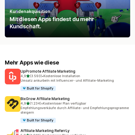
Kundenakquisition
Mit diesen Apps findest du mehr
Kundschaft.
Mehr Apps wie diese
UpPromote Affiliate Marketing
von 5 Sternen
4,9
(3.593)
•
Kostenlose Installation
3593 Rezensionen insgesamt
Umsatz ankurbeln mit Influencer- und Affiliate-Marketing
Built for Shopify
BixGrow Affiliate Marketing
von 5 Sternen
4,9
(1.234)
•
Kostenloser Plan verfügbar
1234 Rezensionen insgesamt
Empfehlungsverkäufe durch Affiliate- und Empfehlungsprogramme
steigern
Built for Shopify
Affiliate Marketing ReferrLy