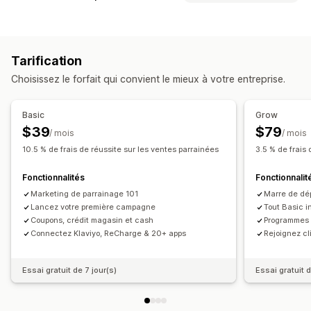
Règles automatisées
Suivi
Commission personnalisée
Types de programmes
Primes de performance
Commission sur le produit
Programmes de récompenses
Niveaux VIP
Redevances
Avantages échelonnés
Tarification
Programmes d’affiliation
Parrainages
Gestion des parrainages
Choisissez le forfait qui convient le mieux à votre entreprise.
Programmes de remises en espèces
Suivi des réalisations
Liens d’affiliation
Programmes personnalisés
Analyses de données
Suivi automatique
Basic
Grow
Récompenses que vous pouvez offrir
Génération de liens en bloc
Réductions
Suivi par e-mail
$39
$79
/ mois
/ mois
Réductions
Coupons
Cadeaux
Remises en espèces
Pop-ups après-vente
Protection contre les fraudes
10.5 % de frais de réussite sur les ventes parrainées
3.5 % de frais
Crédits en magasin
Produits gratuits
Commission
Suivi en temps réel
Fonctionnalités
Fonctionnalit
Récompenses personnalisées
Expérience des affiliés
Marketing de parrainage 101
Marre de dé
Tableaux de bord personnalisés
Lancez votre première campagne
Création de page
Tout Basic i
Coupons, crédit magasin et cash
Programmes d
Inscription personnalisée
Portail à l’image de la marque
Connectez Klaviyo, ReCharge & 20+ apps
Rejoignez cl
Liens et réductions personnalisés
Formulaires personnalisés
Image de marque personnalisée
Essai gratuit de 7 jour(s)
Essai gratuit d
Paiements
PayPal