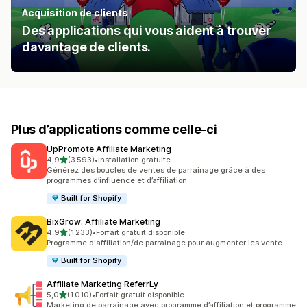
Acquisition de clients
Des applications qui vous aident à trouver
davantage de clients.
Plus d’applications comme celle-ci
UpPromote Affiliate Marketing
étoile(s) sur 5
4,9
(3 593)
•
Installation gratuite
3593 avis au total
Générez des boucles de ventes de parrainage grâce à des
programmes d’influence et d’affiliation
Built for Shopify
BixGrow: Affiliate Marketing
étoile(s) sur 5
4,9
(1 233)
•
Forfait gratuit disponible
1233 avis au total
Programme d'affiliation/de parrainage pour augmenter les vente
Built for Shopify
Affiliate Marketing ReferrLy
étoile(s) sur 5
5,0
(1 010)
•
Forfait gratuit disponible
1010 avis au total
Marketing de parrainage avec programme d’affiliation et programme