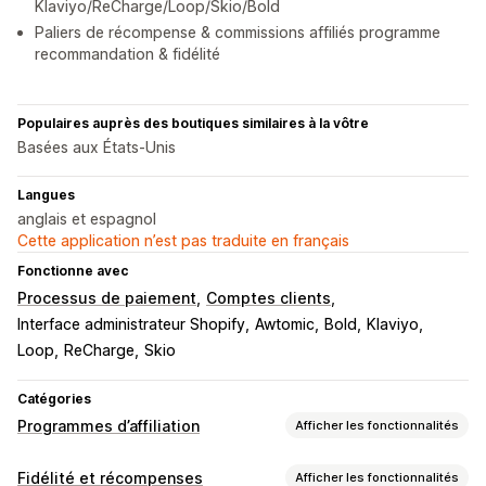
Klaviyo/ReCharge/Loop/Skio/Bold
Paliers de récompense & commissions affiliés programme
recommandation & fidélité
Populaires auprès des boutiques similaires à la vôtre
Basées aux États-Unis
Langues
anglais et espagnol
Cette application n’est pas traduite en français
Fonctionne avec
Processus de paiement
Comptes clients
Interface administrateur Shopify
Awtomic
Bold
Klaviyo
Loop
ReCharge
Skio
Catégories
Programmes d’affiliation
Afficher les fonctionnalités
Options de commission
Fidélité et récompenses
Afficher les fonctionnalités