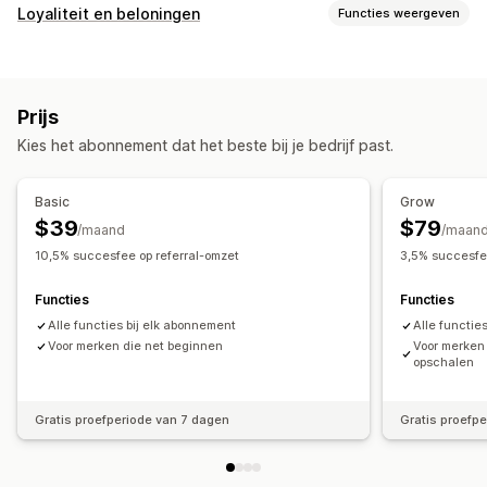
Opties voor commissie
Loyaliteit en beloningen
Functies weergeven
Geautomatiseerde regels
Tracking
Soorten programma's
Aangepaste commissie
Prestatiebonussen
Beloningsprogramma's
VIP-niveaus
Affiliateprogramma's
Productcommissie
Royalties
Gelaagde voordelen
Prijs
Referrals
Cashbackprogramma's
Programma's op maat
Referralbeheer
Kies het abonnement dat het beste bij je bedrijf past.
Beloningen die je kunt aanbieden
Prestaties volgen
Affiliatelinks
Analytics
Kortingen
Coupons
Cadeaus
Cashback
Winkeltegoed
Automatische tracking
Linkgeneratie in bulk
Kortingen
Basic
Grow
Gratis producten
Commissie
Beloningen op maat
E-mails volgen
Pop-ups na de aankoop
$39
$79
/maand
/maan
Fraudebescherming
Tracking in realtime
10,5% succesfee op referral-omzet
3,5% succesfe
Affiliate-ervaring
Functies
Functies
Aangepaste dashboards
Pagina maken
Alle functies bij elk abonnement
Alle functie
Aangepaste registratie
Voor merken die net beginnen
Portal in eigen huisstijl
Voor merken 
opschalen
Aangepaste links en kortingen
Aangepaste formulieren
Aangepaste branding
Gratis proefperiode van 7 dagen
Gratis proefp
Betalingen
PayPal