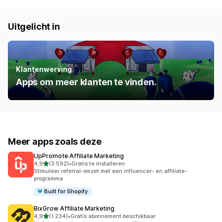
Uitgelicht in
Klantenwerving
Apps om meer klanten te vinden.
Meer apps zoals deze
UpPromote Affiliate Marketing
van 5 sterren
4,9
(3.592)
•
Gratis te installeren
3592 recensies in totaal
Stimuleer referral-omzet met een influencer- en affiliate-
programma
Built for Shopify
BixGrow Affiliate Marketing
van 5 sterren
4,9
(1.234)
•
Gratis abonnement beschikbaar
1234 recensies in totaal