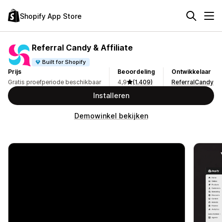
Shopify App Store
Referral Candy & Affiliate
Built for Shopify
Prijs
Beoordeling
Ontwikkelaar
Gratis proefperiode beschikbaar
4,9
(1.409)
ReferralCandy
Installeren
Demowinkel bekijken