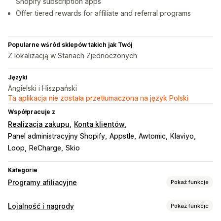
Shopify subscription apps
Offer tiered rewards for affiliate and referral programs
Popularne wśród sklepów takich jak Twój
Z lokalizacją w Stanach Zjednoczonych
Języki
Angielski i Hiszpański
Ta aplikacja nie została przetłumaczona na język Polski
Współpracuje z
Realizacja zakupu
Konta klientów
Panel administracyjny Shopify
Appstle
Awtomic
Klaviyo
Loop
ReCharge
Skio
Kategorie
Programy afiliacyjne
Pokaż funkcje
Opcje prowizji
Lojalność i nagrody
Pokaż funkcje
Reguły automatyzacji
Śledzenie