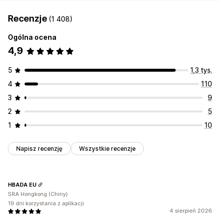
Recenzje
(1 408)
Ogólna ocena
4,9
5
1,3 tys.
4
110
3
9
2
5
1
10
Napisz recenzję
Wszystkie recenzje
HBADA EU
SRA Hongkong (Chiny)
19 dni korzystania z aplikacji
4 sierpień 2026