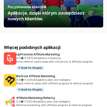
Pozyskiwanie klientów
Aplikacje, dzięki którym zdobędziesz
nowych klientów.
Więcej podobnych aplikacji
UpPromote Affiliate Marketing
na 5 gwiazdek
4,9
(3 587)
•
Bezpłatna instalacja
Łączna liczba recenzji: 3587
Drive referral sales loops with influencer & affiliate program
Built for Shopify
BixGrow Affiliate Marketing
na 5 gwiazdek
4,9
(1 229)
•
Bezpłatny plan jest dostępny
Łączna liczba recenzji: 1229
Boost referral sales with affiliate program & referral program
Built for Shopify
Affiliate Marketing ReferrLy
na 5 gwiazdek
5,0
(1 010)
•
Bezpłatny plan jest dostępny
Łączna liczba recenzji: 1010
Referral marketing with affiliate program & referral program