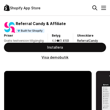
Shopify App Store
Referral Candy & Affiliate
Built for Shopify
Priser
Betyg
Utvecklare
Gratis testversion tillgänglig
4,9
(1 410)
ReferralCandy
Installera
Visa demobutik