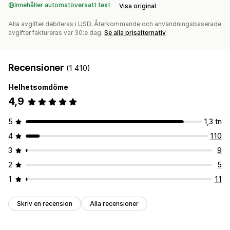
Innehåller automatöversatt text
Visa original
Alla avgifter debiteras i USD. Återkommande och användningsbaserade
avgifter faktureras var 30:e dag.
Se alla prisalternativ
Recensioner
(1 410)
Helhetsomdöme
4,9
5
1,3 tn
4
110
3
9
2
5
1
11
Skriv en recension
Alla recensioner