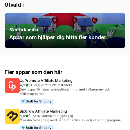
Utvald i
Skaffa kunder
Appar som hjälper dig hitta fler kunder.
Fler appar som den här
UpPromote Affiliate Marketing
av 5 stjärnor
4,9
(3 593)
•
Gratis att installera
3593 recensioner totalt
Driv loopar för hänvisningsförsäljning med influencer- och
affiliateprogram
Built for Shopify
BixGrow Affiliate Marketing
av 5 stjärnor
4,9
(1 231)
•
Gratisplan tillgänglig
1231 recensioner totalt
Öka din försäljning med både ett affiliate- och värvningsprogram
Built for Shopify