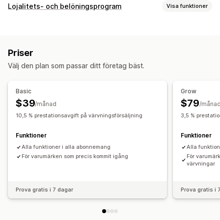
Provisionsalternativ
Lojalitets- och belöningsprogram
Visa funktioner
Automatiserade regler
Spårning
Anpassad provision
Programtyper
Prestandabonusar
Produktprovision
Royalties
Belöningsprogram
VIP-program
Affiliateprogram
Kvantitetsbaserade fördelar
Priser
Hänvisningar
Cashback-program
Anpassade program
Hänvisningshantering
Välj den plan som passar ditt företag bäst.
Belöningar som du kan erbjuda
Prestationsspårning
Affiliatelänkar
Analysverktyg
Rabatter
Kuponger
Gåvor
Cashback
Värdecheck
Automatisk spårning
Bulklänkgenerering
Rabatter
Basic
Grow
Gratisprodukter
Provision
Anpassade belöningar
E-postspårning
Popup-fönster efter köp
$39
$79
/månad
/måna
Bedrägeribekämpning
Spårning i realtid
10,5 % prestationsavgift på värvningsförsäljning
3,5 % prestati
Affiliate-upplevelse
Funktioner
Funktioner
Anpassade instrumentpaneler
Sidskapande
Alla funktioner i alla abonnemang
Alla funktio
Anpassad registrering
För varumärken som precis kommit igång
Varumärkesportal
För varumärk
värvningar
Anpassade länkar och rabatter
Anpassade formulär
Anpassat varumärke
Prova gratis i 7 dagar
Prova gratis i
Betalningar
PayPal