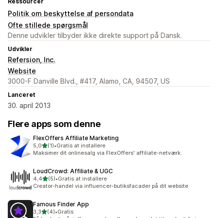
Ressourcer
Politik om beskyttelse af persondata
Ofte stillede spørgsmål
Denne udvikler tilbyder ikke direkte support på Dansk.
Udvikler
Refersion, Inc.
Website
3000-F Danville Blvd., #417, Alamo, CA, 94507, US
Lanceret
30. april 2013
Flere apps som denne
FlexOffers Affiliate Marketing
ud af 5 stjerner
5,0
(1)
•
Gratis at installere
1 anmeldelser i alt
Maksimer dit onlinesalg via FlexOffers' affiliate-netværk.
LoudCrowd: Affiliate & UGC
ud af 5 stjerner
4,4
(5)
•
Gratis at installere
5 anmeldelser i alt
Creator-handel via influencer-butiksfacader på dit website
Famous Finder App
ud af 5 stjerner
3,3
(4)
•
Gratis
4 anmeldelser i alt