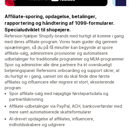
Affiliate-sporing, opdagelse, betalinger,
rapportering og håndtering af 1099-formularer.
Specialudviklet til shopejere.
Refersion hjælper Shopify-brands med hurtigt at komme i gang
med deres affiliate-program. Vores team guider dig gennem
opsætningen, så du på få minutter kan begynde at spore
affiliate-salg, administrere provisioner og automatisere
udbetalinger for traditionelle programmer og MLM-programmer.
Spor og administrer alle dine partnere fra ét overskueligt
betjeningspanel. Refersions onboarding og support sikrer, at
du hurtigt er i gang, uanset om du skal finde dine første
affiliates og influencere eller migrere et stort, eksisterende
program.
Spor affiliate-salg med nøjagtige førstepartsdata og
partnertilskrivning
Affiliate-udbetalinger via PayPal, ACH, bankoverførsler med
mere samt automatiserede skatteformularer
AI-drevet opdagelse af affiliates, influencere,
indholdsskabere og udgivere