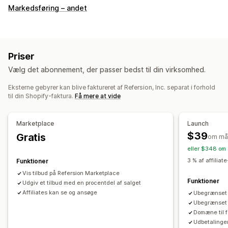
Muligheder for kommission
Markedsføring – andet
Automatiserede regler
Modningsperioder
Sporing
Tilpasset kommission
Markedsføring på flere niveauer
Effektivitetsbonusser
Produktkommission
Royalties
Priser
Fordele på flere niveauer
Vælg det abonnement, der passer bedst til din virksomhed.
Administration af henvisninger
Eksterne gebyrer kan blive faktureret af Refersion, Inc. separat i forhold
Præstationssporing
Affiliate-links
Analyser
til din Shopify-faktura.
Få mere at vide
Automatisk sporing
Massegenerering af links
Kollektionslinks
Rabatter
Mailsporing
Marketplace
Launch
Sporing på flere niveauer
Pop op-vinduer efter køb
$39
Gratis
om må
Produktsporing
Sporing i realtid
eller $348 om 
3 % af affiliat
Funktioner
Affiliateoplevelse
Vis tilbud på Refersion Marketplace
Tilpassede kontrolpaneler
Tilpasset registrering
Funktioner
Udgiv et tilbud med en procentdel af salget
Brandet portal
Tilpassede links og rabatter
Affiliates kan se og ansøge
Ubegrænset a
Ubegrænset a
Tilpasset domæne
Tilpassede formularer
Domæne til f
Tilpasset branding
Udbetalinger