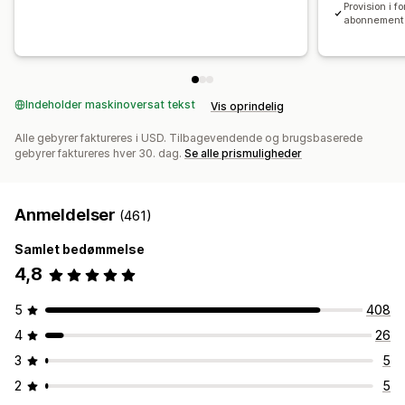
Provision i f
Betalinger
abonnement
Skatteformularer
ACH-betalinger
Bankoverførsler
Automatiske betalinger
Masseudbetalinger
Kortudbetalinger
Gavekortudbetalinger
Multivaluta
Indeholder maskinoversat tekst
Vis oprindelig
PayPal
Planlagte udbetalinger
Alle gebyrer faktureres i USD. Tilbagevendende og brugsbaserede
gebyrer faktureres hver 30. dag.
Se alle prismuligheder
Anmeldelser
(461)
Samlet bedømmelse
4,8
5
408
4
26
3
5
2
5