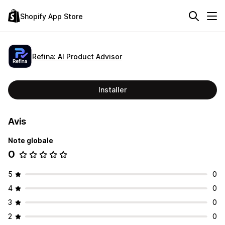
Shopify App Store
Refina: AI Product Advisor
Installer
Avis
Note globale
0
5
0
4
0
3
0
2
0