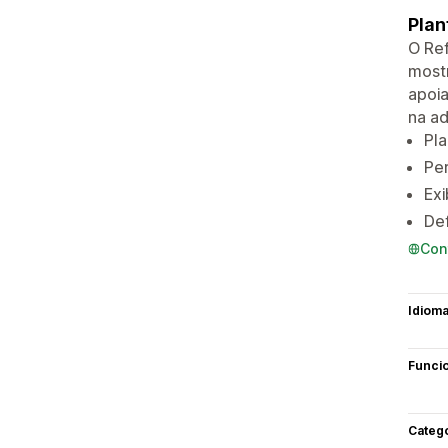
Plan
O Ref
mostr
apoia
na ad
Pla
Per
Exi
Def
Con
Idiom
Funci
Categ