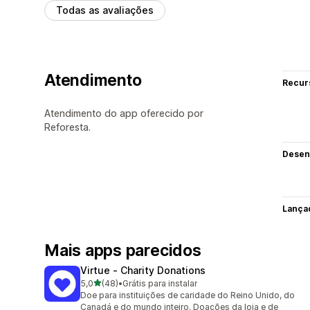
Todas as avaliações
Atendimento
Recur
Atendimento do app oferecido por
Reforesta.
Desen
Lança
Mais apps parecidos
Virtue ‑ Charity Donations
de 5 estrelas
5,0
(48)
•
Grátis para instalar
48 avaliações ao todo
Doe para instituições de caridade do Reino Unido, do
Canadá e do mundo inteiro. Doações da loja e de