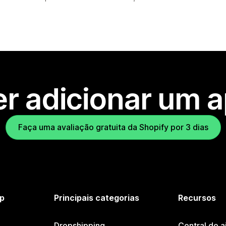
r adicionar um 
Faça uma avaliação gratuita da Shopify por 3 dias
p
Principais categorias
Recursos
Dropshipping
Central de a