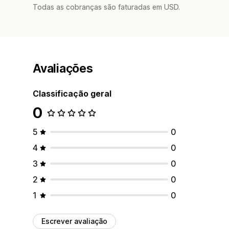
Todas as cobranças são faturadas em USD.
Avaliações
Classificação geral
0
5
0
4
0
3
0
2
0
1
0
Escrever avaliação