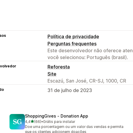
sos
Política de privacidade
Perguntas frequentes
Este desenvolvedor não oferece atend
você selecionou: Português (brasil).
volvedor
Reforesta
Site
Escazú, San José, CR-SJ, 1000, CR
do
31 de julho de 2023
ShoppingGives ‑ Donation App
de 5 estrelas
4,4
(66)
•
Grátis para instalar
66 avaliações ao todo
Doe uma porcentagem ou um valor das vendas e permita
que os clientes adicionem doações