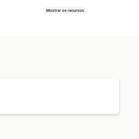
Mostrar os recursos
ção de carbono
ionais
s doações
Metas de doações
es
Painéis de controle
Relatórios
et de doações