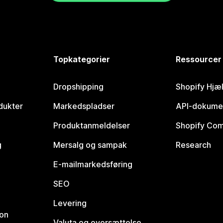
Topkategorier
Ressourcer
Dropshipping
Shopify Hjæ
dukter
Markedspladser
API-dokume
Produktanmeldelser
Shopify Co
g
Mersalg og sampak
Research
E-mailmarkedsføring
SEO
Levering
ion
Valuta og oversættelse