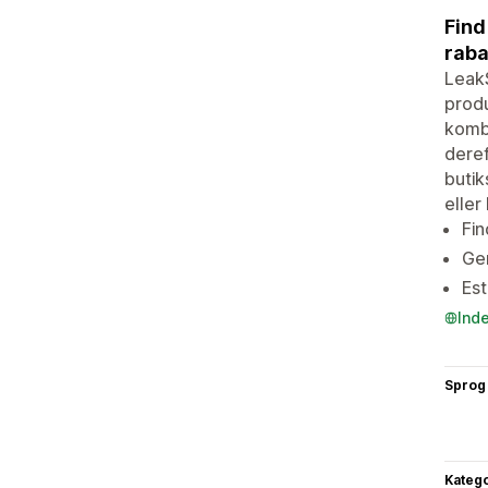
Find
raba
Leak
produ
kombi
deref
butik
eller
Fin
Ge
Est
Ind
Sprog
Katego