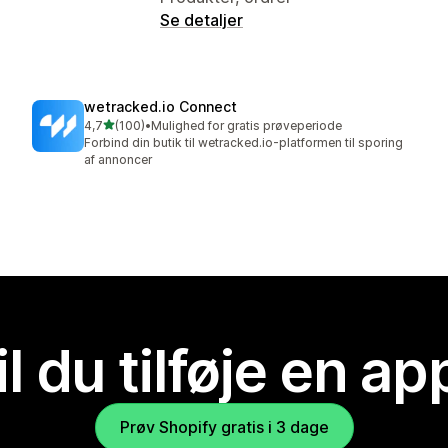
Se detaljer
wetracked.io Connect
ud af 5 stjerner
4,7
(100)
•
Mulighed for gratis prøveperiode
100 anmeldelser i alt
Forbind din butik til wetracked.io-platformen til sporing
af annoncer
il du tilføje en ap
Prøv Shopify gratis i 3 dage