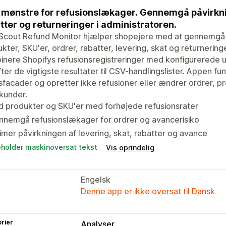
 mønstre for refusionslækager. Gennemgå påvirkni
tter og returneringer i administratoren.
Scout Refund Monitor hjælper shopejere med at gennemgå 
kter, SKU'er, ordrer, rabatter, levering, skat og returnerin
nere Shopifys refusionsregistreringer med konfigurerede 
ter de vigtigste resultater til CSV-handlingslister. Appen fu
sfacader og opretter ikke refusioner eller ændrer ordrer, pr
 kunder.
d produkter og SKU'er med forhøjede refusionsrater
nnemgå refusionslækager for ordrer og avancerisiko
imer påvirkningen af levering, skat, rabatter og avance
eholder maskinoversat tekst
Vis oprindelig
Engelsk
Denne app er ikke oversat til Dansk
rier
Analyser