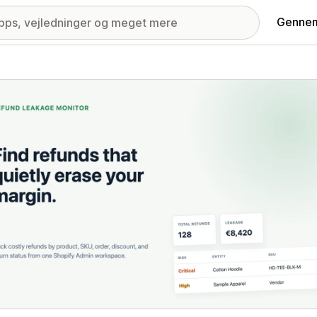
Gennem
ri med udvalgte billeder