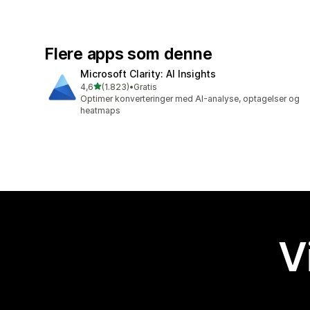
Flere apps som denne
Microsoft Clarity: AI Insights
ud af 5 stjerner
4,6
(1.823)
•
Gratis
1823 anmeldelser i alt
Optimer konverteringer med AI-analyse, optagelser og
heatmaps
V