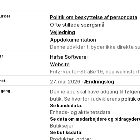
urcer
Politik om beskyttelse af persondata
Ofte stillede spørgsmål
Vejledning
Appdokumentation
Denne udvikler tilbyder ikke direkte s
er
Hafsa Software-
Website
Fritz-Reuter-Straße 19, neu wulmstorf
ret
27. maj 2026 ·
Ændringslog
dgang
Denne app skal have adgang til følgend
butik. Se hvorfor i udviklerens
politik
Se kundedata:
Enheds- og aktivitetsdata
Se data om medarbejdere og bidragyder
Butiksejer
Se butiksdata:
Produkter, ordrer