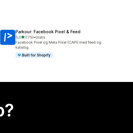
Parkour: Facebook Pixel & Feed
ud af 5 stjerner
5,0
(175)
•
Gratis
175 anmeldelser i alt
Facebook Pixel og Meta Pixel (CAPI) med feed og
katalog
Built for Shopify
p?