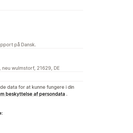
upport på Dansk.
, neu wulmstorf, 21629, DE
e data for at kunne fungere i din
 om beskyttelse af persondata
.
e: