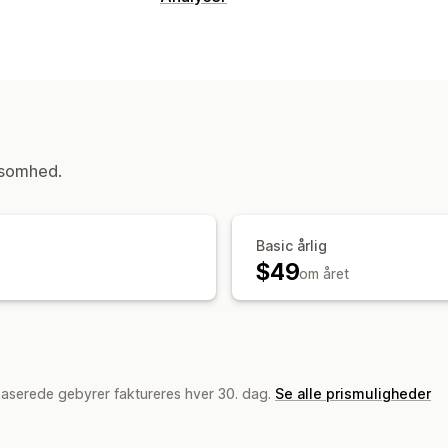
Visualiseringer og rapporter
Kontrolpanel med analyser
Tilpassed
Historisk analyse
ksomhed.
Basic årlig
$49
om året
baserede gebyrer faktureres hver 30. dag.
Se alle prismuligheder