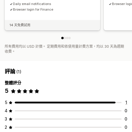
Daily email notifications
Browser logi
Browser login for Finance
14 天免費試用
所有費用均以 USD 計價。 定期費用和依使用量計費方案，均以 30 天為週期
收費。
評論
(1)
整體評分
5
5
1
4
0
3
0
2
0