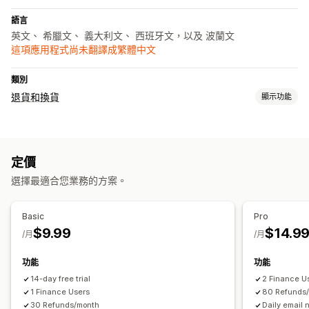
語言
英文、 希臘文、 義大利文、 西班牙文，以及 波蘭文
這項應用程式尚未翻譯成繁體中文
類別
退貨和換貨
顯示功能
退貨選項
手動退款
定價
退貨管理
選擇最適合您業務的方案。
退貨入口網站
電子郵件通知
退款管理
Basic
Pro
$9.99
$14.9
/月
/月
功能
功能
14-day free trial
2 Finance U
1 Finance Users
80 Refunds
30 Refunds/month
Daily email n