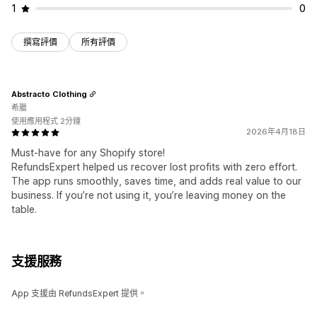
1
0
撰寫評價
所有評價
Abstracto Clothing
希臘
使用應用程式 2分鐘
2026年4月18日
Must-have for any Shopify store!
RefundsExpert helped us recover lost profits with zero effort.
The app runs smoothly, saves time, and adds real value to our
business. If you’re not using it, you’re leaving money on the
table.
支援服務
App 支援由 RefundsExpert 提供。