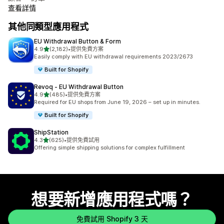
查看詳情
其他同類型應用程式
EU Withdrawal Button & Form
滿分 5 顆星
4.9
(2,182)
•
提供免費方案
共有 2182 則評價
Easily comply with EU withdrawal requirements 2023/2673
Built for Shopify
Revoq ‑ EU Withdrawal Button
滿分 5 顆星
4.9
(485)
•
提供免費方案
共有 485 則評價
Required for EU shops from June 19, 2026 – set up in minutes.
Built for Shopify
ShipStation
滿分 5 顆星
4.3
(625)
•
提供免費試用
共有 625 則評價
Offering simple shipping solutions for complex fulfillment
想要新增應用程式嗎？
免費試用 Shopify 3 天