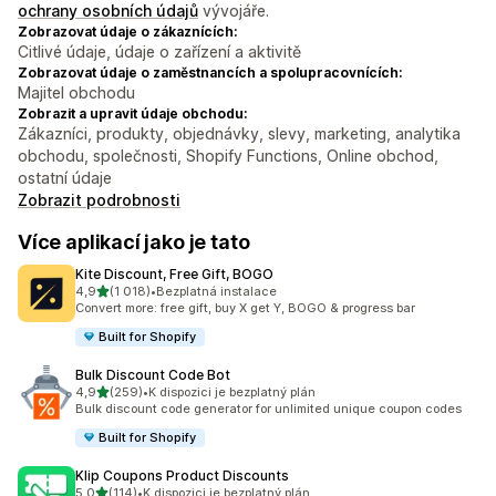
ochrany osobních údajů
vývojáře.
Zobrazovat údaje o zákaznících:
Citlivé údaje, údaje o zařízení a aktivitě
Zobrazovat údaje o zaměstnancích a spolupracovnících:
Majitel obchodu
Zobrazit a upravit údaje obchodu:
Zákazníci, produkty, objednávky, slevy, marketing, analytika
obchodu, společnosti, Shopify Functions, Online obchod,
ostatní údaje
Zobrazit podrobnosti
Více aplikací jako je tato
Kite Discount, Free Gift, BOGO
z 5 hvězd
4,9
(1 018)
•
Bezplatná instalace
Celkový počet recenzí: 1018
Convert more: free gift, buy X get Y, BOGO & progress bar
Built for Shopify
Bulk Discount Code Bot
z 5 hvězd
4,9
(259)
•
K dispozici je bezplatný plán
Celkový počet recenzí: 259
Bulk discount code generator for unlimited unique coupon codes
Built for Shopify
Klip Coupons Product Discounts
z 5 hvězd
5,0
(114)
•
K dispozici je bezplatný plán