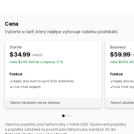
Slevové kódy
Kupóny
BOGO
Pevné nacenění
Úrovňové oceňování
Množstevní slevy
Cenové hladiny množství
Paušální slevy
Cena
Procentuální slevy
Hromadné slevy
Velkoobchodní ceny
Vyberte si tarif, který nejlépe vyhovuje vašemu podnikání.
Doprava zdarma
Sazby za dopravu
Slevy na košík
Slevy na pokladně
Dárky
Balíčky produktů
Starter
Business
Časově omezené nabídky
Dynamické nacenění
$34.99
$59.99
/ měsíc
/
Vlastní slevy
nebo $349.99/rok s úsporou 17 %
nebo $599.99/
Správa slev
Funkce
Funkce
Převod měny
Spouštěče a pravidla
Automatizace
Cílení
Apply discount to up to 500 orders/mo
Apply discou
Geolokace
Označování štítky
Filtrování
Live chat support
Live chat su
7denní zkušební verze zdarma
7denní zkušeb
Všechny poplatky jsou fakturovány v měně USD. Opakované poplatky
a poplatky založené na použití jsou fakturovány každých 30 dní.