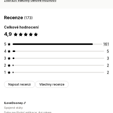
Zobrazit všechny cenové možnosti
Recenze
(173)
Celkové hodnocení
4,9
5
161
4
5
3
3
2
2
1
2
Napsat recenzi
Všechny recenze
ILoveDooney
Spojené státy
Doba používání aplikace: Asi rokem