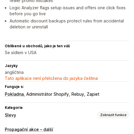
fewer promo mistakes
Logic Analyzer flags setup issues and offers one click fixes
before you go live
Automatic discount backups protect rules from accidental
deletion or uninstall
Oblíbené u obchodů, jako je ten váš
Se sídlem v USA
Jazyky
angličtina
Tato aplikace není přeložena do jazyka čeština
Funguje s:
Pokladna
Administrátor Shopify
Rebuy
Zapiet
Kategorie
Slevy
Zobrazit funkce
Typy slev
Propagační akce – další