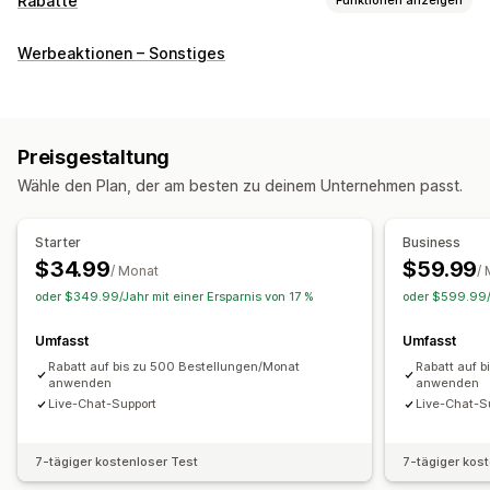
Rabatte
Rabatt-Typen
Werbeaktionen – Sonstiges
Rabattcodes
Coupons
BOGO
Feste Preisgestaltung
Preisstaffelung
Mengenrabatte
Mengenstaffelungen
Pauschalrabatte
Prozentuale Rabatte
Massenrabatte
Preisgestaltung
Großhandelspreise
Kostenloser Versand
Versandtarife
Wähle den Plan, der am besten zu deinem Unternehmen passt.
Warenkorbrabatte
Checkout-Rabatte
Geschenke
Produkt-Bundles
Zeitlich begrenzte Angebote
Starter
Business
Dynamische Preise
Individuelle Rabatte
$34.99
$59.99
/ Monat
/
Rabatte verwalten
oder $349.99/Jahr mit einer Ersparnis von 17 %
oder $599.99/J
Währungsumrechnung
Trigger und Regeln
Umfasst
Umfasst
Automatisierungen
Targeting
Geolokalisierung
Tagging
Rabatt auf bis zu 500 Bestellungen/Monat
Rabatt auf 
Filterung
anwenden
anwenden
Live-Chat-Support
Live-Chat-S
7-tägiger kostenloser Test
7-tägiger kos