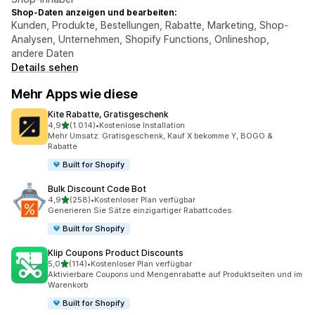
Shop-Daten anzeigen und bearbeiten:
Kunden, Produkte, Bestellungen, Rabatte, Marketing, Shop-
Analysen, Unternehmen, Shopify Functions, Onlineshop,
andere Daten
Details sehen
Mehr Apps wie diese
Kite Rabatte, Gratisgeschenk
von 5 Sternen
4,9
(1.014)
•
Kostenlose Installation
1014 Rezensionen insgesamt
Mehr Umsatz: Gratisgeschenk, Kauf X bekomme Y, BOGO &
Rabatte
Built for Shopify
Bulk Discount Code Bot
von 5 Sternen
4,9
(258)
•
Kostenloser Plan verfügbar
258 Rezensionen insgesamt
Generieren Sie Sätze einzigartiger Rabattcodes.
Built for Shopify
Klip Coupons Product Discounts
von 5 Sternen
5,0
(114)
•
Kostenloser Plan verfügbar
114 Rezensionen insgesamt
Aktivierbare Coupons und Mengenrabatte auf Produktseiten und im
Warenkorb
Built for Shopify